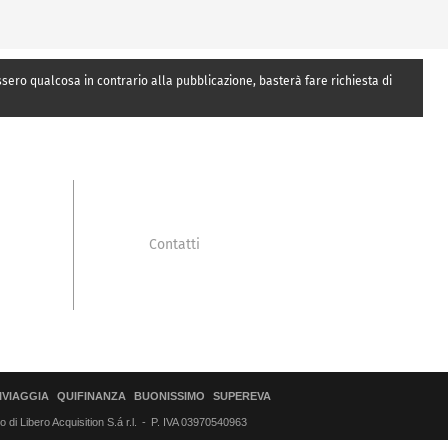
essero qualcosa in contrario alla pubblicazione, basterà fare richiesta di
Contatti
IVIAGGIA
QUIFINANZA
BUONISSIMO
SUPEREVA
di Libero Acquisition S.á r.l.
P. IVA 03970540963