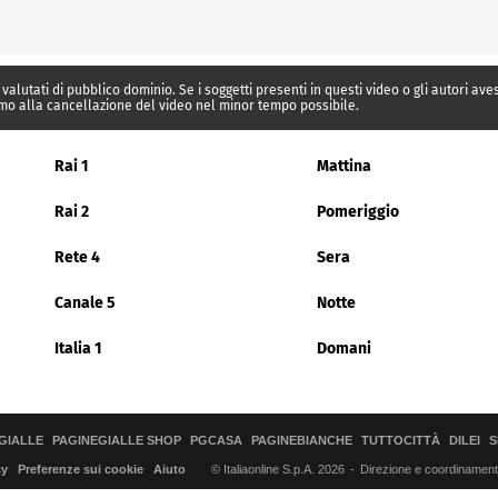
 valutati di pubblico dominio. Se i soggetti presenti in questi video o gli autori av
mo alla cancellazione del video nel minor tempo possibile.
Rai 1
Mattina
Rai 2
Pomeriggio
Rete 4
Sera
Canale 5
Notte
Italia 1
Domani
GIALLE
PAGINEGIALLE SHOP
PGCASA
PAGINEBIANCHE
TUTTOCITTÀ
DILEI
S
© Italiaonline S.p.A. 2026
Direzione e coordinamento 
cy
Preferenze sui cookie
Aiuto