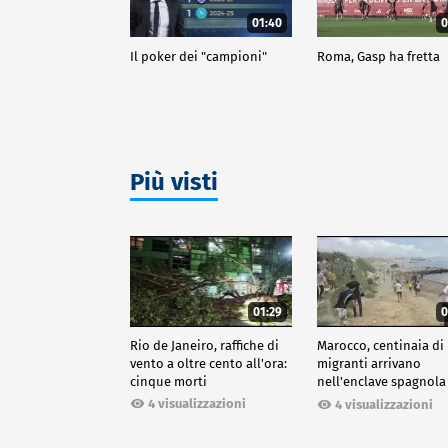
01:40
0
Il poker dei "campioni"
Roma, Gasp ha fretta
Più visti
01:29
0
Rio de Janeiro, raffiche di
Marocco, centinaia di
vento a oltre cento all'ora:
migranti arrivano
cinque morti
nell'enclave spagnola
Ceuta
4 visualizzazioni
4 visualizzazioni