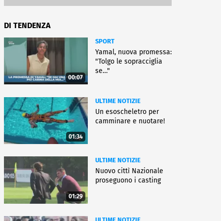
DI TENDENZA
SPORT
Yamal, nuova promessa:
"Tolgo le sopracciglia
se…"
00:07
ULTIME NOTIZIE
Un esoscheletro per
camminare e nuotare!
01:34
ULTIME NOTIZIE
Nuovo cittì Nazionale
proseguono i casting
01:29
ULTIME NOTIZIE