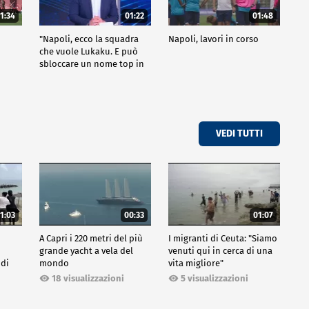
1:34
01:22
01:48
"Napoli, ecco la squadra
Napoli, lavori in corso
che vuole Lukaku. E può
sbloccare un nome top in
attacco"
VEDI TUTTI
1:03
00:33
01:07
A Capri i 220 metri del più
I migranti di Ceuta: "Siamo
grande yacht a vela del
venuti qui in cerca di una
 di
mondo
vita migliore"
18 visualizzazioni
5 visualizzazioni