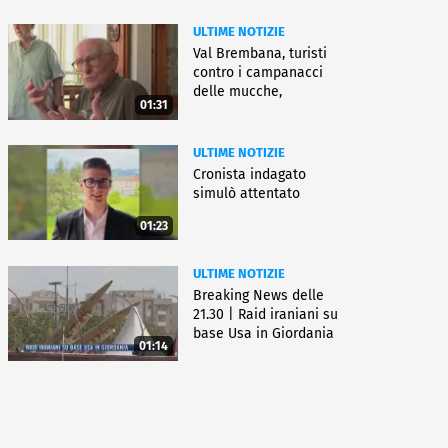
ULTIME NOTIZIE
Val Brembana, turisti
contro i campanacci
delle mucche,
01:31
"disturbano"
ULTIME NOTIZIE
Cronista indagato
simulò attentato
01:23
ULTIME NOTIZIE
Breaking News delle
21.30 | Raid iraniani su
base Usa in Giordania
01:14