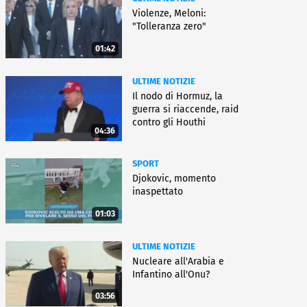
Violenze, Meloni:
"Tolleranza zero"
01:42
ULTIME NOTIZIE
Il nodo di Hormuz, la
guerra si riaccende, raid
contro gli Houthi
04:36
SPORT
Djokovic, momento
inaspettato
01:03
ULTIME NOTIZIE
Nucleare all'Arabia e
Infantino all'Onu?
03:56