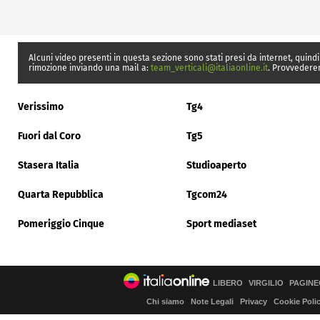
Alcuni video presenti in questa sezione sono stati presi da internet, quindi
rimozione inviando una mail a:
team_verticali@italiaonline.it
. Provvedere
Verissimo
Tg4
Fuori dal Coro
Tg5
Stasera Italia
Studioaperto
Quarta Repubblica
Tgcom24
Pomeriggio Cinque
Sport mediaset
LIBERO
VIRGILIO
PAGINE
Chi siamo
Note Legali
Privacy
Cookie Poli