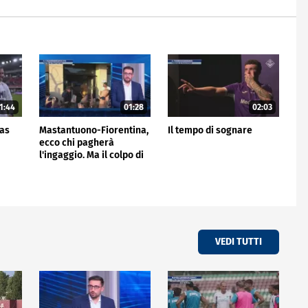
1:44
01:28
02:03
gas
Mastantuono-Fiorentina,
Il tempo di sognare
ecco chi pagherà
l'ingaggio. Ma il colpo di
giornata è del Frosinone"
VEDI TUTTI