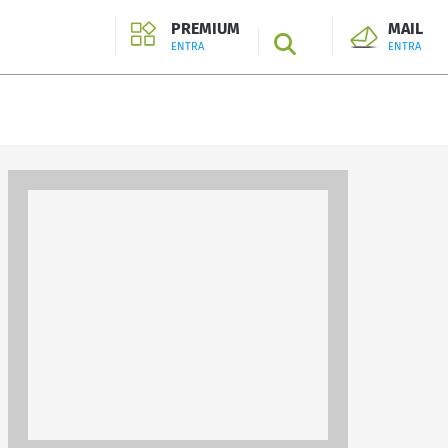
PREMIUM
MAIL
SEARCH
ENTRA
ENTRA
ENTRA