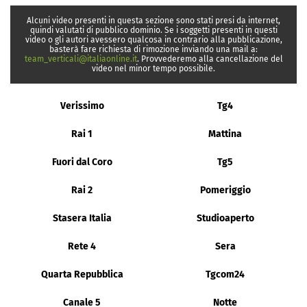
Alcuni video presenti in questa sezione sono stati presi da internet,
quindi valutati di pubblico dominio. Se i soggetti presenti in questi
video o gli autori avessero qualcosa in contrario alla pubblicazione,
basterà fare richiesta di rimozione inviando una mail a:
team_verticali@italiaonline.it
. Provvederemo alla cancellazione del
video nel minor tempo possibile.
Verissimo
Tg4
Rai 1
Mattina
Fuori dal Coro
Tg5
Rai 2
Pomeriggio
Stasera Italia
Studioaperto
Rete 4
Sera
Quarta Repubblica
Tgcom24
Canale 5
Notte