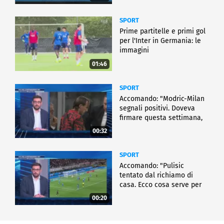
SPORT
Prime partitelle e primi gol
per l'Inter in Germania: le
immagini
01:46
SPORT
Accomando: "Modric-Milan
segnali positivi. Doveva
firmare questa settimana,
ma..."
00:32
SPORT
Accomando: "Pulisic
tentato dal richiamo di
casa. Ecco cosa serve per
partire"
00:20