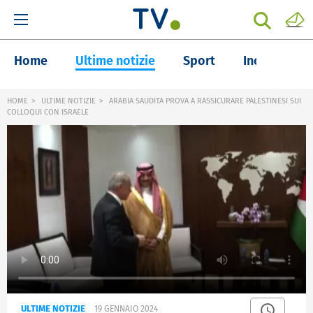
Home
Ultime notizie
Sport
Inchieste
HOME
ULTIME NOTIZIE
ARABIA SAUDITA PROVA A RASSICURARE PALESTINESI SUI
COLLOQUI CON ISRAELE
ULTIME NOTIZIE
19 GENNAIO 2024