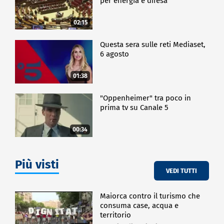
per energia e difesa"
02:15
Questa sera sulle reti Mediaset,
6 agosto
01:38
"Oppenheimer" tra poco in
prima tv su Canale 5
00:34
Più visti
VEDI TUTTI
Maiorca contro il turismo che
consuma case, acqua e
territorio