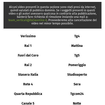
Alcuni video presenti in questa sezione sono stati presi da internet,
quindi valutati di pubblico dominio. Se i soggetti presenti in questi
video o gli autori avessero qualcosa in contrario alla pubblicazione,
basterà fare richiesta di rimozione inviando una mail a:
team_verticali@italiaonline.it
. Provvederemo alla cancellazione del
video nel minor tempo possibile.
Verissimo
Tg4
Rai 1
Mattina
Fuori dal Coro
Tg5
Rai 2
Pomeriggio
Stasera Italia
Studioaperto
Rete 4
Sera
Quarta Repubblica
Tgcom24
Canale 5
Notte