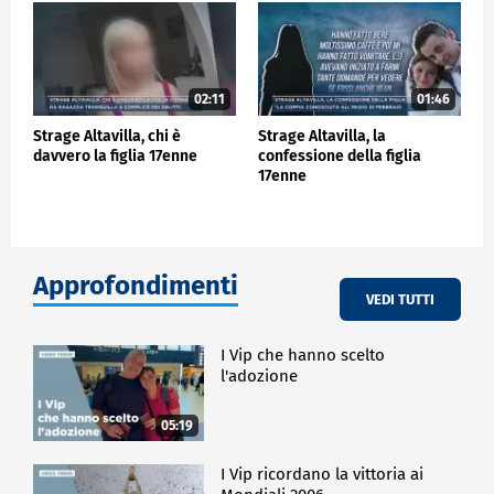
02:11
01:46
Strage Altavilla, chi è
Strage Altavilla, la
davvero la figlia 17enne
confessione della figlia
17enne
Approfondimenti
VEDI TUTTI
I Vip che hanno scelto
l'adozione
05:19
I Vip ricordano la vittoria ai