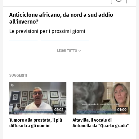
Anticiclone africano, da nord a sud addio
all'inverno?
Le previsioni per i prossimi giorni
MEDIASET
MATTINO CINQUE NEWS
SUGGERITI
02:02
01:09
Tumore alla prostata, il più
Altavilla, il vocale di
diffuso tra gli uomini
Antonella da "Quarto grado"