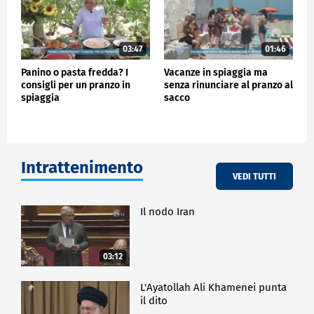
03:47
01:46
Panino o pasta fredda? I
Vacanze in spiaggia ma
consigli per un pranzo in
senza rinunciare al pranzo al
spiaggia
sacco
Intrattenimento
VEDI TUTTI
Il nodo Iran
03:12
L'Ayatollah Ali Khamenei punta
il dito