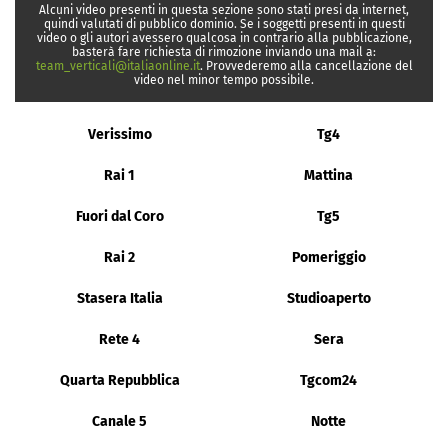
Alcuni video presenti in questa sezione sono stati presi da internet,
quindi valutati di pubblico dominio. Se i soggetti presenti in questi
video o gli autori avessero qualcosa in contrario alla pubblicazione,
basterà fare richiesta di rimozione inviando una mail a:
team_verticali@italiaonline.it
. Provvederemo alla cancellazione del
video nel minor tempo possibile.
Verissimo
Tg4
Rai 1
Mattina
Fuori dal Coro
Tg5
Rai 2
Pomeriggio
Stasera Italia
Studioaperto
Rete 4
Sera
Quarta Repubblica
Tgcom24
Canale 5
Notte