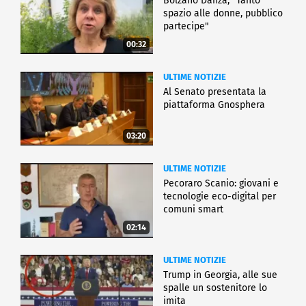
Bolzano Danza, "Tanto
spazio alle donne, pubblico
partecipe"
00:32
ULTIME NOTIZIE
Al Senato presentata la
piattaforma Gnosphera
03:20
ULTIME NOTIZIE
Pecoraro Scanio: giovani e
tecnologie eco-digital per
comuni smart
02:14
ULTIME NOTIZIE
Trump in Georgia, alle sue
spalle un sostenitore lo
imita