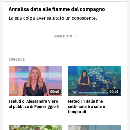
Annalisa data alle fiamme dal compagno
La sua colpa aver salutato un conoscente.
MEDIASET
POMERIGGIO CINQUE
SUGGERITI
00:40
00:46
I saluti di Alessandra Viero
Meteo, in Italia fine
al pubblico di Pomeriggio 5
settimana tra sole e
temporali