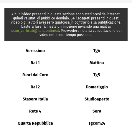
Alcuni video presenti in questa sezione sono stati presi da internet,
quindi valutati di pubblico dominio. Se i soggetti presenti in questi
video o gli autori avessero qualcosa in contrario alla pubblicazione,
basterà fare richiesta di rimozione inviando una mail a:
team_verticali@italiaonline.it
. Provvederemo alla cancellazione del
video nel minor tempo possibile.
Verissimo
Tg4
Rai 1
Mattina
Fuori dal Coro
Tg5
Rai 2
Pomeriggio
Stasera Italia
Studioaperto
Rete 4
Sera
Quarta Repubblica
Tgcom24