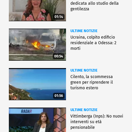
dedicata allo studio della
gentilezza
01:14
ULTIME NOTIZIE
Ucraina, colpito edificio
residenziale a Odessa: 2
morti
00:54
ULTIME NOTIZIE
Cilento, la scommessa
green per riprendere il
turismo estero
01:56
ULTIME NOTIZIE
Vittimberga (Inps): No nuovi
interventi su età
pensionabile