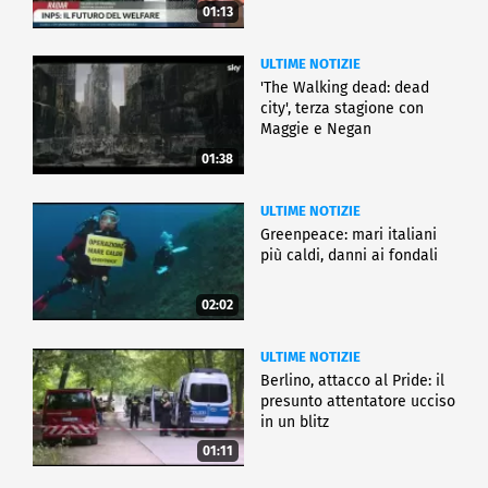
01:13
ULTIME NOTIZIE
'The Walking dead: dead
city', terza stagione con
Maggie e Negan
01:38
ULTIME NOTIZIE
Greenpeace: mari italiani
più caldi, danni ai fondali
02:02
ULTIME NOTIZIE
Berlino, attacco al Pride: il
presunto attentatore ucciso
in un blitz
01:11