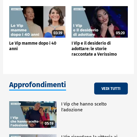
03:39
05:20
Le Vip mamme dopo i 40
I Vip e il desiderio di
anni
adottare: le storie
raccontate a Verissimo
Approfondimenti
VEDI TUTTI
I Vip che hanno scelto
l'adozione
05:19
I Vip ricordano la vittoria ai