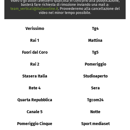
video o gli autori avessero qualcosa in contrario alla pubblicazione,
basterà fare richiesta di rimozione inviando una mail a:
team_verticali@italiaonline.it
. Provvederemo alla cancellazione del
video nel minor tempo possibile.
Verissimo
Tg4
Rai 1
Mattina
Fuori dal Coro
Tg5
Rai 2
Pomeriggio
Stasera Italia
Studioaperto
Rete 4
Sera
Quarta Repubblica
Tgcom24
Canale 5
Notte
Pomeriggio Cinque
Sport mediaset