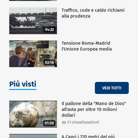
Traffico, code e caldo richiami
alla prudenza
04:32
Tensione Roma-Madrid
l'Unione Europea media
02:16
Più visti
VEDI TUTTI
Il pallone della "Mano de Dios"
all'asta per oltre 10 milioni
dollari
21 visualizzazioni
01:09
A Capri i 220 metri del più