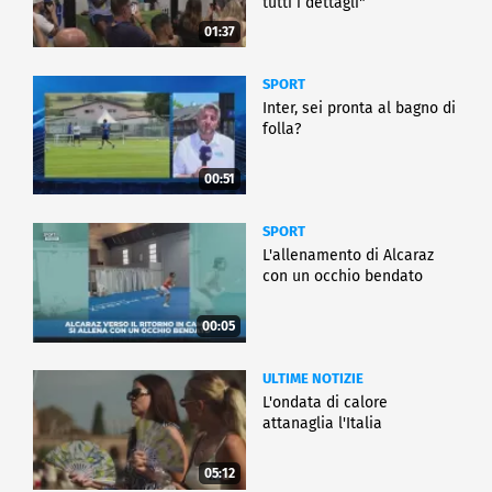
tutti i dettagli"
01:37
SPORT
Inter, sei pronta al bagno di
folla?
00:51
SPORT
L'allenamento di Alcaraz
con un occhio bendato
00:05
ULTIME NOTIZIE
L'ondata di calore
attanaglia l'Italia
05:12