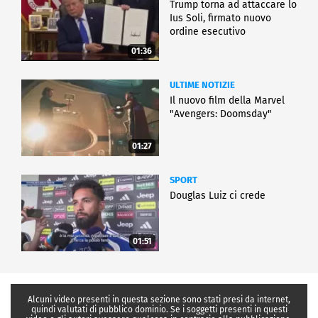
Trump torna ad attaccare lo
Ius Soli, firmato nuovo
ordine esecutivo
01:36
ULTIME NOTIZIE
Il nuovo film della Marvel
"Avengers: Doomsday"
01:27
SPORT
Douglas Luiz ci crede
01:51
Alcuni video presenti in questa sezione sono stati presi da internet,
quindi valutati di pubblico dominio. Se i soggetti presenti in questi