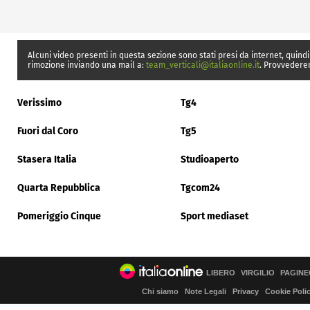
Alcuni video presenti in questa sezione sono stati presi da internet, quindi
rimozione inviando una mail a:
team_verticali@italiaonline.it
. Provvedere
Verissimo
Tg4
Fuori dal Coro
Tg5
Stasera Italia
Studioaperto
Quarta Repubblica
Tgcom24
Pomeriggio Cinque
Sport mediaset
LIBERO
VIRGILIO
PAGINE
Chi siamo
Note Legali
Privacy
Cookie Poli