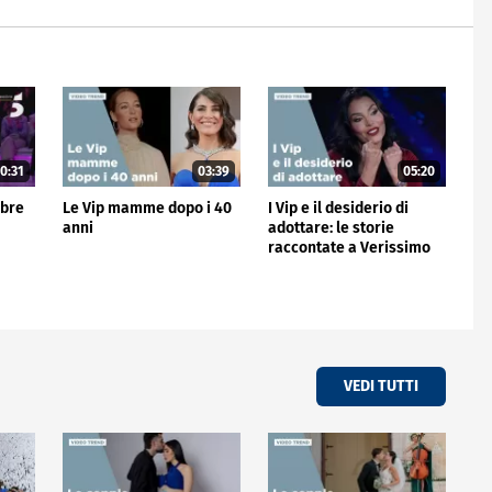
0:31
03:39
05:20
mbre
Le Vip mamme dopo i 40
I Vip e il desiderio di
anni
adottare: le storie
raccontate a Verissimo
VEDI TUTTI