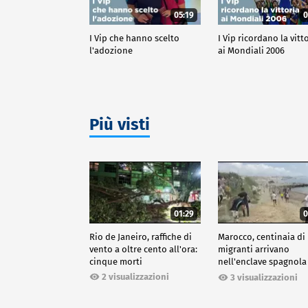
05:19
0
I Vip che hanno scelto
I Vip ricordano la vitt
l'adozione
ai Mondiali 2006
Più visti
01:29
0
Rio de Janeiro, raffiche di
Marocco, centinaia di
vento a oltre cento all'ora:
migranti arrivano
cinque morti
nell'enclave spagnola
Ceuta
2 visualizzazioni
3 visualizzazioni