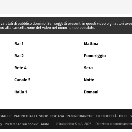
 valutati di pubblico dominio. Se i soggetti presenti in questi video o gli autori av
mo alla cancellazione del video nel minor tempo possibile.
Rai 1
Mattina
Rai 2
Pomeriggio
Rete 4
Sera
Canale 5
Notte
Italia 1
Domani
GIALLE
PAGINEGIALLE SHOP
PGCASA
PAGINEBIANCHE
TUTTOCITTÀ
DILEI
S
© Italiaonline S.p.A. 2026
Direzione e coordinamento 
cy
Preferenze sui cookie
Aiuto