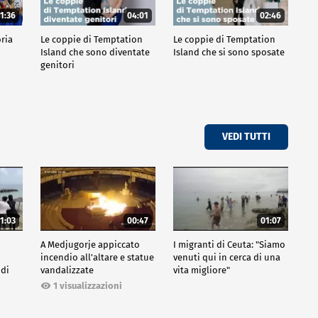
1:36
04:01
02:46
oria
Le coppie di Temptation
Le coppie di Temptation
Island che sono diventate
Island che si sono sposate
genitori
VEDI TUTTI
1:03
00:47
01:07
A Medjugorje appiccato
I migranti di Ceuta: "Siamo
incendio all'altare e statue
venuti qui in cerca di una
 di
vandalizzate
vita migliore"
1 visualizzazioni