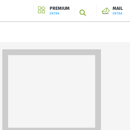
PREMIUM
MAIL
SEARCH
ENTRA
ENTRA
ENTRA