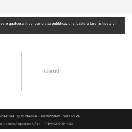
essero qualcosa in contrario alla pubblicazione, basterà fare richiesta di
Contatti
IVIAGGIA
QUIFINANZA
BUONISSIMO
SUPEREVA
di Libero Acquisition S.á r.l.
P. IVA 03970540963