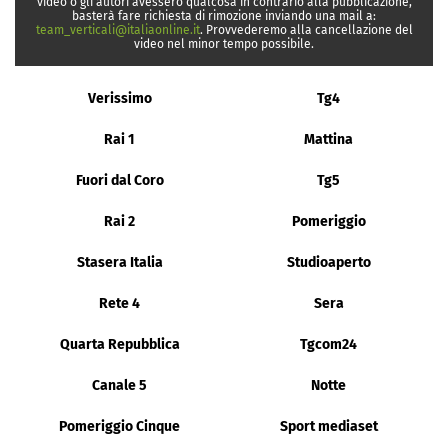
video o gli autori avessero qualcosa in contrario alla pubblicazione,
basterà fare richiesta di rimozione inviando una mail a:
team_verticali@italiaonline.it
. Provvederemo alla cancellazione del
video nel minor tempo possibile.
Verissimo
Tg4
Rai 1
Mattina
Fuori dal Coro
Tg5
Rai 2
Pomeriggio
Stasera Italia
Studioaperto
Rete 4
Sera
Quarta Repubblica
Tgcom24
Canale 5
Notte
Pomeriggio Cinque
Sport mediaset