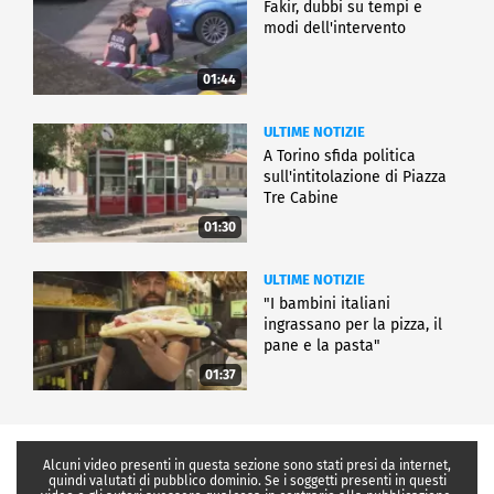
Fakir, dubbi su tempi e
modi dell'intervento
01:44
ULTIME NOTIZIE
A Torino sfida politica
sull'intitolazione di Piazza
Tre Cabine
01:30
ULTIME NOTIZIE
"I bambini italiani
ingrassano per la pizza, il
pane e la pasta"
01:37
Alcuni video presenti in questa sezione sono stati presi da internet,
quindi valutati di pubblico dominio. Se i soggetti presenti in questi