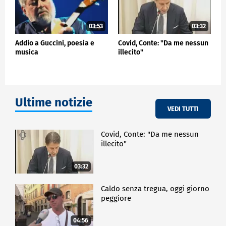
03:53
03:32
Addio a Guccini, poesia e
Covid, Conte: "Da me nessun
musica
illecito"
Ultime notizie
VEDI TUTTI
Covid, Conte: "Da me nessun
illecito"
03:32
Caldo senza tregua, oggi giorno
peggiore
04:56