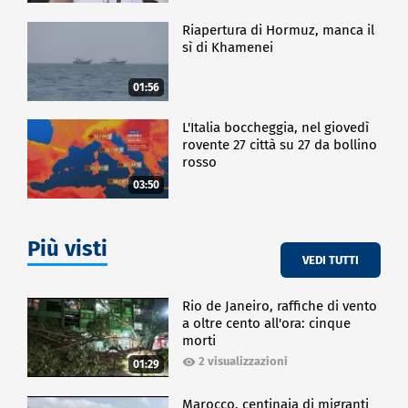
Riapertura di Hormuz, manca il
sì di Khamenei
01:56
L'Italia boccheggia, nel giovedì
rovente 27 città su 27 da bollino
rosso
03:50
Più visti
VEDI TUTTI
Rio de Janeiro, raffiche di vento
a oltre cento all'ora: cinque
morti
2 visualizzazioni
01:29
Marocco, centinaia di migranti