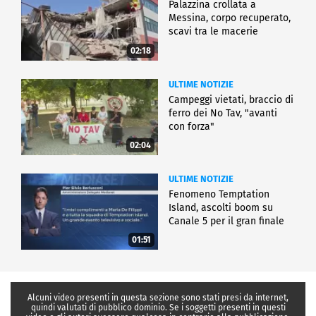
Palazzina crollata a
Messina, corpo recuperato,
scavi tra le macerie
02:18
ULTIME NOTIZIE
Campeggi vietati, braccio di
ferro dei No Tav, "avanti
con forza"
02:04
ULTIME NOTIZIE
Fenomeno Temptation
Island, ascolti boom su
Canale 5 per il gran finale
01:51
Alcuni video presenti in questa sezione sono stati presi da internet,
quindi valutati di pubblico dominio. Se i soggetti presenti in questi