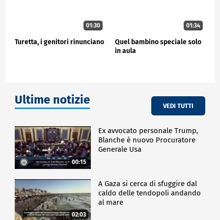
01:30
01:34
Turetta, i genitori rinunciano
Quel bambino speciale solo
in aula
Ultime notizie
VEDI TUTTI
Ex avvocato personale Trump,
Blanche è nuovo Procuratore
Generale Usa
00:15
A Gaza si cerca di sfuggire dal
caldo delle tendopoli andando
al mare
02:03