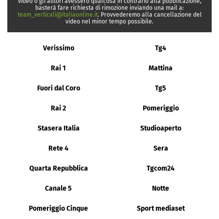
video o gli autori avessero qualcosa in contrario alla pubblicazione,
basterà fare richiesta di rimozione inviando una mail a:
team_verticali@italiaonline.it
. Provvederemo alla cancellazione del
video nel minor tempo possibile.
Verissimo
Tg4
Rai 1
Mattina
Fuori dal Coro
Tg5
Rai 2
Pomeriggio
Stasera Italia
Studioaperto
Rete 4
Sera
Quarta Repubblica
Tgcom24
Canale 5
Notte
Pomeriggio Cinque
Sport mediaset