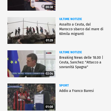
00:38
ULTIME NOTIZIE
Assalto a Ceuta, dal
Marocco sbarco dal mare di
60mila migranti
01:29
ULTIME NOTIZIE
Breaking News delle 18.00 |
Ceuta, Sanchez: "Attacco a
sovranità Spagna"
02:04
SPORT
Addio a Franco Baresi
01:08