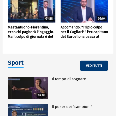
01:28
01:04
Mastantuono-Fiorentina,
Accomando: "Triplo colpo
ecco chi pagherà l'ingaggio.
per il Cagliari! E l'ex capitano
Ma il colpo di giornata è del
del Barcellona passa al
Frosinone"
Liverpool"
Sport
VEDI TUTTI
Il tempo di sognare
02:03
Il poker dei "campioni"