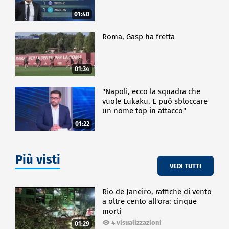
01:40
Roma, Gasp ha fretta
01:34
"Napoli, ecco la squadra che
vuole Lukaku. E può sbloccare
un nome top in attacco"
01:22
Più visti
VEDI TUTTI
Rio de Janeiro, raffiche di vento
a oltre cento all'ora: cinque
morti
4 visualizzazioni
01:29