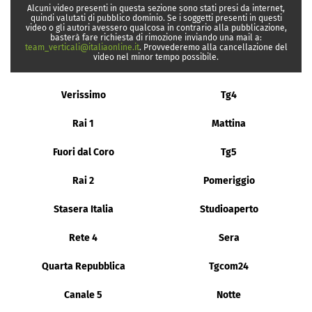
Alcuni video presenti in questa sezione sono stati presi da internet,
quindi valutati di pubblico dominio. Se i soggetti presenti in questi
video o gli autori avessero qualcosa in contrario alla pubblicazione,
basterà fare richiesta di rimozione inviando una mail a:
team_verticali@italiaonline.it
. Provvederemo alla cancellazione del
video nel minor tempo possibile.
Verissimo
Tg4
Rai 1
Mattina
Fuori dal Coro
Tg5
Rai 2
Pomeriggio
Stasera Italia
Studioaperto
Rete 4
Sera
Quarta Repubblica
Tgcom24
Canale 5
Notte