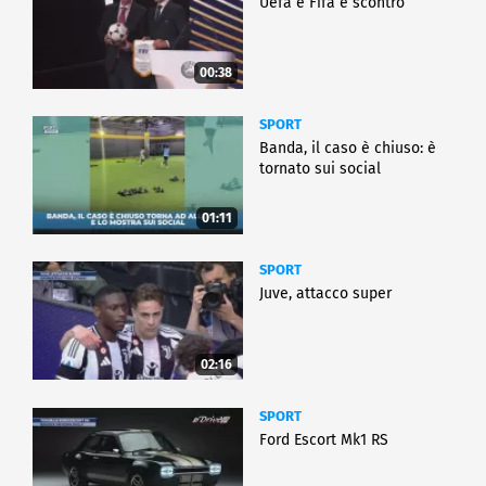
Uefa e Fifa è scontro
00:38
SPORT
Banda, il caso è chiuso: è
tornato sui social
01:11
SPORT
Juve, attacco super
02:16
SPORT
Ford Escort Mk1 RS