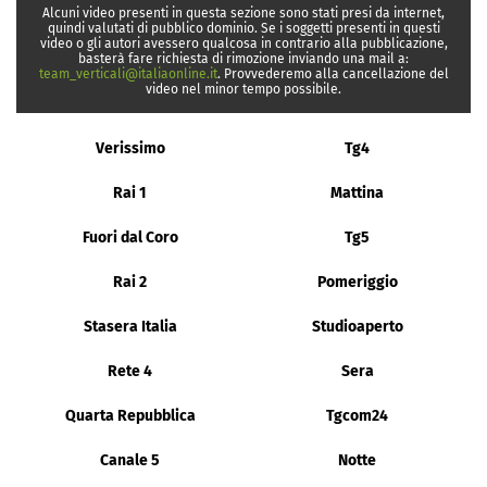
Alcuni video presenti in questa sezione sono stati presi da internet,
quindi valutati di pubblico dominio. Se i soggetti presenti in questi
video o gli autori avessero qualcosa in contrario alla pubblicazione,
basterà fare richiesta di rimozione inviando una mail a:
team_verticali@italiaonline.it
. Provvederemo alla cancellazione del
video nel minor tempo possibile.
Verissimo
Tg4
Rai 1
Mattina
Fuori dal Coro
Tg5
Rai 2
Pomeriggio
Stasera Italia
Studioaperto
Rete 4
Sera
Quarta Repubblica
Tgcom24
Canale 5
Notte