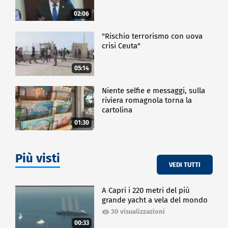
02:06
"Rischio terrorismo con uova
crisi Ceuta"
05:14
Niente selfie e messaggi, sulla
riviera romagnola torna la
cartolina
01:30
Più visti
VEDI TUTTI
A Capri i 220 metri del più
grande yacht a vela del mondo
30 visualizzazioni
00:33