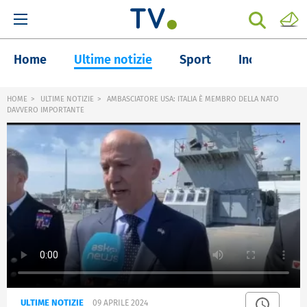
Home
Ultime notizie
Sport
Inchieste
HOME
ULTIME NOTIZIE
AMBASCIATORE USA: ITALIA È MEMBRO DELLA NATO
DAVVERO IMPORTANTE
ULTIME NOTIZIE
09 APRILE 2024