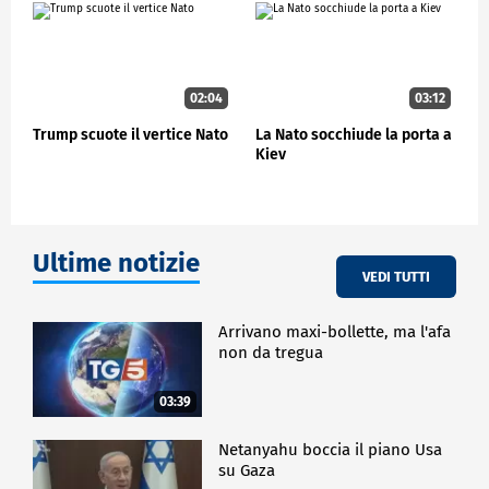
è stata molto, molto forte e siamo davvero grati per
questa partnership".
E il ruolo nella missione nel Mar Rosso?
"L'Italia ha assunto anche quell'importante ruolo di
02:04
03:12
leadership nel Mar Rosso. Quindi, ancora e ancora,
Trump scuote il vertice Nato
La Nato socchiude la porta a
l'Italia continua a farsi avanti nei confronti dei
Kiev
partner della NATO, e questo è esattamente ciò che
l'Alleanza richiede".
ESTERI
Ultime notizie
VEDI TUTTI
Arrivano maxi-bollette, ma l'afa
non da tregua
03:39
Netanyahu boccia il piano Usa
su Gaza