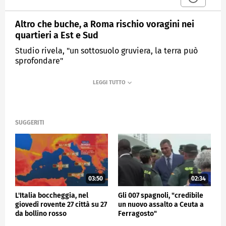
Altro che buche, a Roma rischio voragini nei
quartieri a Est e Sud
Studio rivela, "un sottosuolo gruviera, la terra può
sprofondare"
MEDIASET
TG4
SUGGERITI
03:50
02:34
L'Italia boccheggia, nel
Gli 007 spagnoli, "credibile
giovedì rovente 27 città su 27
un nuovo assalto a Ceuta a
da bollino rosso
Ferragosto"