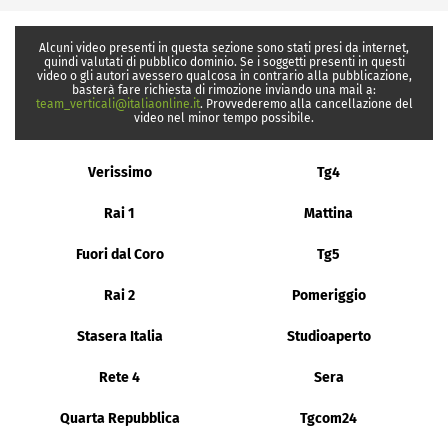
Alcuni video presenti in questa sezione sono stati presi da internet,
quindi valutati di pubblico dominio. Se i soggetti presenti in questi
video o gli autori avessero qualcosa in contrario alla pubblicazione,
basterà fare richiesta di rimozione inviando una mail a:
team_verticali@italiaonline.it
. Provvederemo alla cancellazione del
video nel minor tempo possibile.
Verissimo
Tg4
Rai 1
Mattina
Fuori dal Coro
Tg5
Rai 2
Pomeriggio
Stasera Italia
Studioaperto
Rete 4
Sera
Quarta Repubblica
Tgcom24