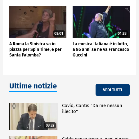
03:01
01:28
A Roma la Sinistra va in
La musica italiana è in lutto,
piazza per Spin Time, e per
a 86 anni se ne va Francesco
Santa Palomba?
Guccini
Ultime notizie
VEDI TUTTI
Covid, Conte: "Da me nessun
illecito"
03:32
Caldo senza tregua, oggi giorno