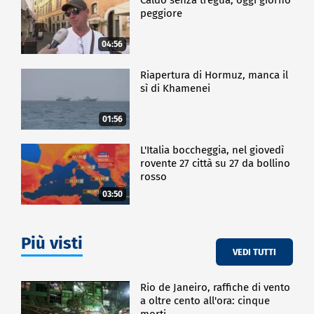
peggiore
04:56
Riapertura di Hormuz, manca il
sì di Khamenei
01:56
L'Italia boccheggia, nel giovedì
rovente 27 città su 27 da bollino
rosso
03:50
Più visti
VEDI TUTTI
Rio de Janeiro, raffiche di vento
a oltre cento all'ora: cinque