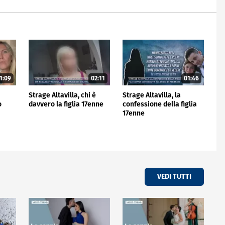
1:09
02:11
01:46
Strage Altavilla, chi è
Strage Altavilla, la
o
davvero la figlia 17enne
confessione della figlia
17enne
VEDI TUTTI