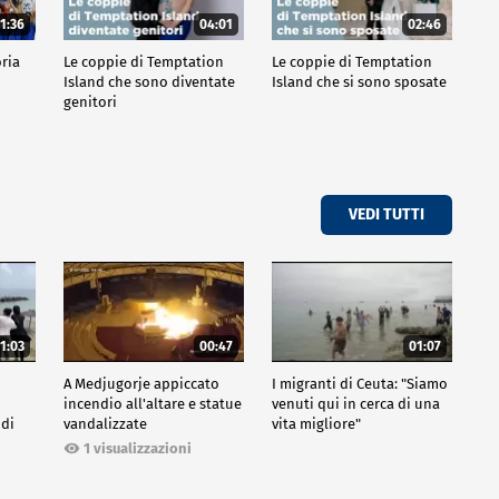
1:36
04:01
02:46
oria
Le coppie di Temptation
Le coppie di Temptation
Island che sono diventate
Island che si sono sposate
genitori
VEDI TUTTI
1:03
00:47
01:07
A Medjugorje appiccato
I migranti di Ceuta: "Siamo
incendio all'altare e statue
venuti qui in cerca di una
 di
vandalizzate
vita migliore"
1 visualizzazioni