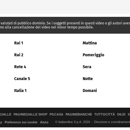
 valutati di pubblico dominio. Se i soggetti presenti in questi video o gli autori av
mo alla cancellazione del video nel minor tempo possibile.
Rai 1
Mattina
Rai 2
Pomeriggio
Rete 4
Sera
Canale 5
Notte
Italia 1
Domani
GIALLE
PAGINEGIALLE SHOP
PGCASA
PAGINEBIANCHE
TUTTOCITTÀ
DILEI
S
© Italiaonline S.p.A. 2026
Direzione e coordinamento 
cy
Preferenze sui cookie
Aiuto