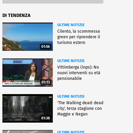
DI TENDENZA
ULTIME NOTIZIE
Cilento, la scommessa
green per riprendere il
turismo estero
01:56
ULTIME NOTIZIE
Vittimberga (Inps): No
nuovi interventi su età
pensionabile
01:13
ULTIME NOTIZIE
'The Walking dead: dead
city', terza stagione con
Maggie e Negan
01:38
ULTIME NOTIZIE