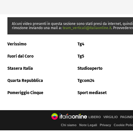
Alcuni video presenti in questa sezione sono stati presi da internet, quindi
rimozione inviando una mail a:
team_verticali@italiaonline.it
. Provvedere
Verissimo
Tg4
Fuori dal Coro
Tg5
Stasera Italia
Studioaperto
Quarta Repubblica
Tgcom24
Pomeriggio Cinque
Sport mediaset
LIBERO
VIRGILIO
PAGINE
Chi siamo
Note Legali
Privacy
Cookie Poli