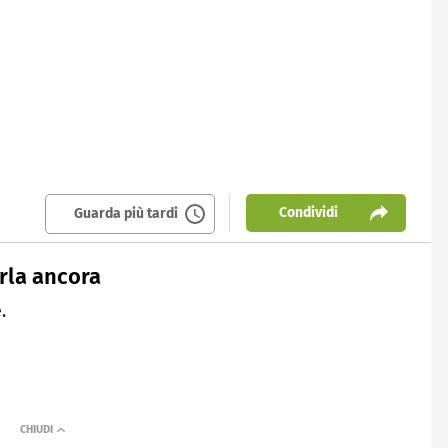
Condividi
Guarda più tardi
arla ancora
.