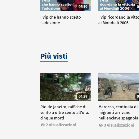
05:19
0
I Vip che hanno scelto
I Vip ricordano la vitt
l'adozione
ai Mondiali 2006
Più visti
01:29
0
Rio de Janeiro, raffiche di
Marocco, centinaia di
vento a oltre cento all'ora:
migranti arrivano
cinque morti
nell'enclave spagnola
Ceuta
2 visualizzazioni
3 visualizzazioni