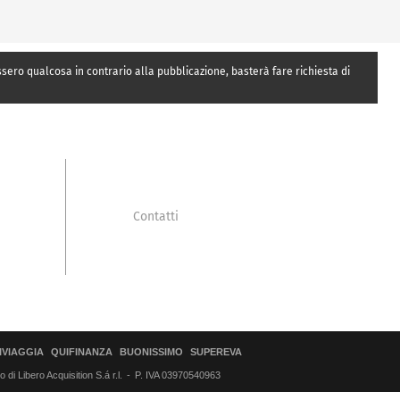
essero qualcosa in contrario alla pubblicazione, basterà fare richiesta di
Contatti
IVIAGGIA
QUIFINANZA
BUONISSIMO
SUPEREVA
di Libero Acquisition S.á r.l.
P. IVA 03970540963