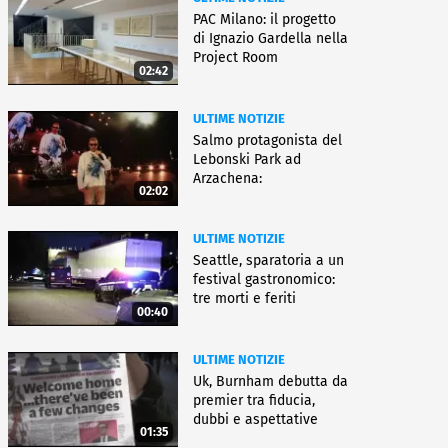
PAC Milano: il progetto
di Ignazio Gardella nella
Project Room
02:42
ULTIME NOTIZIE
Salmo protagonista del
Lebonski Park ad
Arzachena:
02:02
"Un'emozione"
ULTIME NOTIZIE
Seattle, sparatoria a un
festival gastronomico:
tre morti e feriti
00:40
ULTIME NOTIZIE
Uk, Burnham debutta da
premier tra fiducia,
dubbi e aspettative
01:35