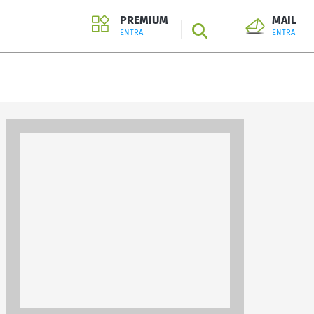
PREMIUM
MAIL
SEARCH
ENTRA
ENTRA
ENTRA