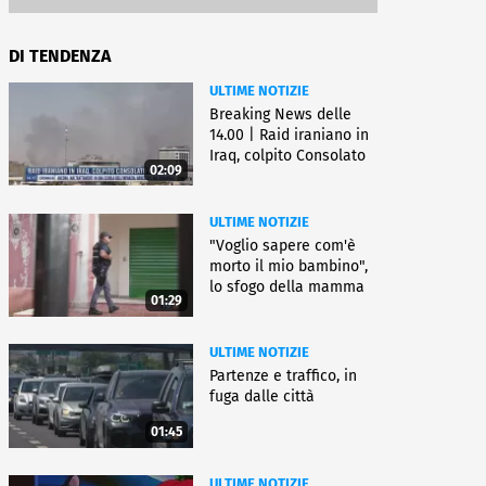
DI TENDENZA
ULTIME NOTIZIE
Breaking News delle
14.00 | Raid iraniano in
Iraq, colpito Consolato
02:09
Usa
ULTIME NOTIZIE
"Voglio sapere com'è
morto il mio bambino",
lo sfogo della mamma
01:29
ULTIME NOTIZIE
Partenze e traffico, in
fuga dalle città
01:45
ULTIME NOTIZIE