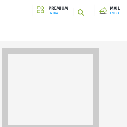
PREMIUM
MAIL
SEARCH
ENTRA
ENTRA
ENTRA