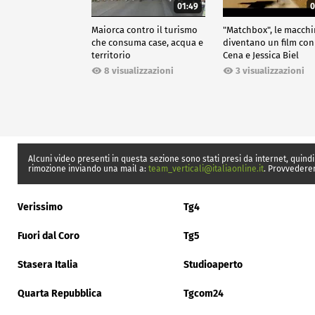
01:49
0
Maiorca contro il turismo
"Matchbox", le macch
che consuma case, acqua e
diventano un film con
territorio
Cena e Jessica Biel
8 visualizzazioni
3 visualizzazioni
Alcuni video presenti in questa sezione sono stati presi da internet, quindi
rimozione inviando una mail a:
team_verticali@italiaonline.it
. Provvedere
Verissimo
Tg4
Fuori dal Coro
Tg5
Stasera Italia
Studioaperto
Quarta Repubblica
Tgcom24