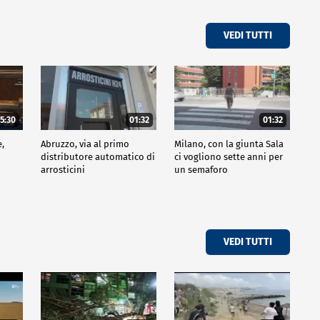
VEDI TUTTI
5:30
01:32
01:32
e,
Abruzzo, via al primo
Milano, con la giunta Sala
distributore automatico di
ci vogliono sette anni per
arrosticini
un semaforo
VEDI TUTTI