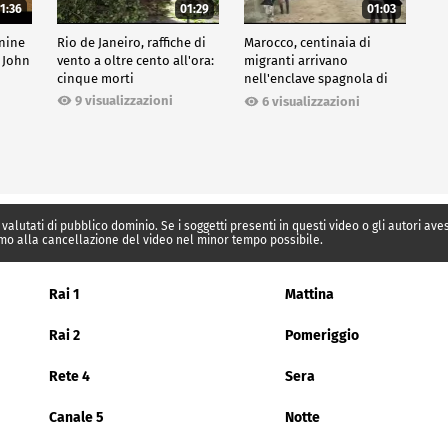
1:36
01:29
01:03
inine
Rio de Janeiro, raffiche di
Marocco, centinaia di
 John
vento a oltre cento all'ora:
migranti arrivano
cinque morti
nell'enclave spagnola di
Ceuta
9 visualizzazioni
6 visualizzazioni
 valutati di pubblico dominio. Se i soggetti presenti in questi video o gli autori av
mo alla cancellazione del video nel minor tempo possibile.
Rai 1
Mattina
Rai 2
Pomeriggio
Rete 4
Sera
Canale 5
Notte