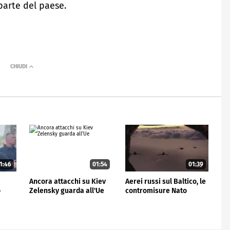
parte del paese.
1:46
01:54
01:39
Ancora attacchi su Kiev
Aerei russi sul Baltico, le
o
Zelensky guarda all'Ue
contromisure Nato