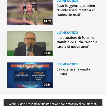
ULTIME NOTIZIE
Caso Roggero, la premier:
"Niente risarcimento a chi
commette reati"
01:53
ULTIME NOTIZIE
Il procuratore di Palermo
Maurizio de Lucia: "Mafia a
caccia di nuove armi"
01:38
ULTIME NOTIZIE
Caldo: arriva la quarta
ondata
01:24
Alcuni video presenti in questa sezione sono stati presi da internet,