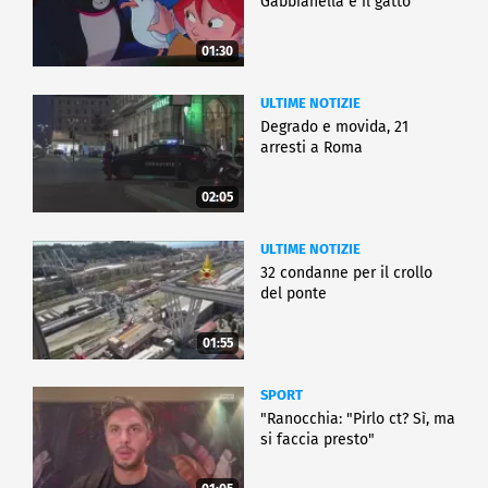
Gabbianella e il gatto"
01:30
ULTIME NOTIZIE
Degrado e movida, 21
arresti a Roma
02:05
ULTIME NOTIZIE
32 condanne per il crollo
del ponte
01:55
SPORT
"Ranocchia: "Pirlo ct? Sì, ma
si faccia presto"