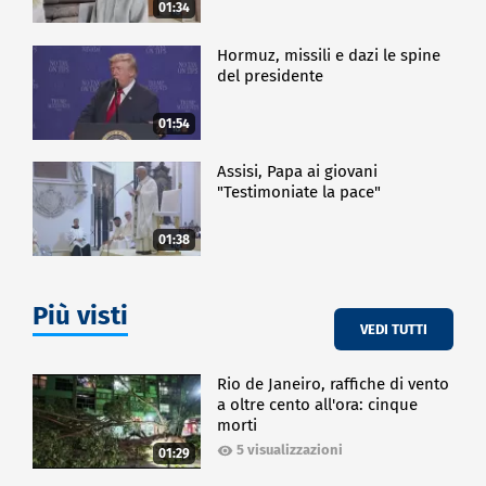
01:34
Hormuz, missili e dazi le spine
del presidente
01:54
Assisi, Papa ai giovani
"Testimoniate la pace"
01:38
Più visti
VEDI TUTTI
Rio de Janeiro, raffiche di vento
a oltre cento all'ora: cinque
morti
5 visualizzazioni
01:29