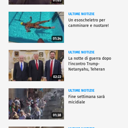
01:05
ULTIME NOTIZIE
Un esoscheletro per
camminare e nuotare!
01:34
ULTIME NOTIZIE
La notte di guerra dopo
l'incontro Trump-
Netanyahu, Teheran
all'attacco
02:22
ULTIME NOTIZIE
Fine settimana sarà
micidiale
01:38