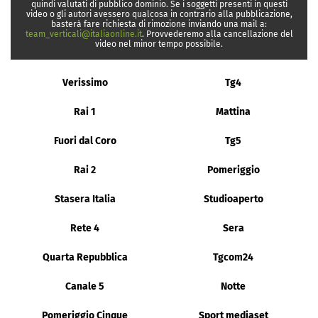
quindi valutati di pubblico dominio. Se i soggetti presenti in questi
video o gli autori avessero qualcosa in contrario alla pubblicazione,
basterà fare richiesta di rimozione inviando una mail a:
team_verticali@italiaonline.it
. Provvederemo alla cancellazione del
video nel minor tempo possibile.
Verissimo
Tg4
Rai 1
Mattina
Fuori dal Coro
Tg5
Rai 2
Pomeriggio
Stasera Italia
Studioaperto
Rete 4
Sera
Quarta Repubblica
Tgcom24
Canale 5
Notte
Pomeriggio Cinque
Sport mediaset