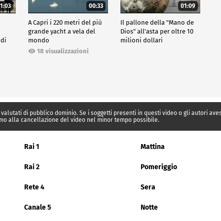
1:03
00:33
01:09
A Capri i 220 metri del più
Il pallone della "Mano de
grande yacht a vela del
Dios" all'asta per oltre 10
 di
mondo
milioni dollari
18 visualizzazioni
 valutati di pubblico dominio. Se i soggetti presenti in questi video o gli autori av
mo alla cancellazione del video nel minor tempo possibile.
Rai 1
Mattina
Rai 2
Pomeriggio
Rete 4
Sera
Canale 5
Notte