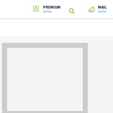
PREMIUM
MAIL
SEARCH
ENTRA
ENTRA
ENTRA