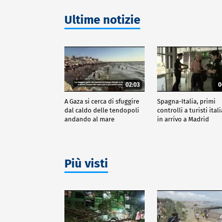
Ultime notizie
02:03
0
A Gaza si cerca di sfuggire
Spagna-Italia, primi
dal caldo delle tendopoli
controlli a turisti ital
andando al mare
in arrivo a Madrid
Più visti