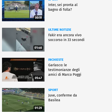
Inter, sei pronta al
bagno di folla?
00:51
ULTIME NOTIZIE
Fakir era ancora vivo
soccorso in 33 secondi
01:46
INCHIESTE
Garlasco: le
testimonianze degli
amici di Marco Poggi
05:47
SPORT
Juve, conferme da
Basilea
01:29