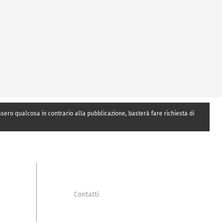
essero qualcosa in contrario alla pubblicazione, basterà fare richiesta di
Contatti