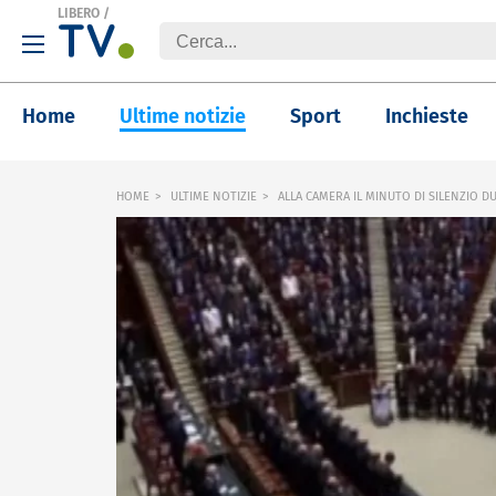
LIBERO
/
Home
Ultime notizie
Sport
Inchieste
HOME
ULTIME NOTIZIE
ALLA CAMERA IL MINUTO DI SILENZIO D