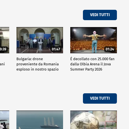
VEDI TUTTI
0:39
01:47
01:24
Bulgaria: drone
É decollato con 25.000 fan
iani
proveniente da Romania
dalla Olbia Arena il Jova
esploso in nostro spazio
Summer Party 2026
aereo
VEDI TUTTI