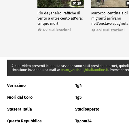
01:29
0
Rio de Janeiro, raffiche di
Marocco, centinaia di
vento a oltre cento all'ora:
migranti arrivano
cinque morti
nell'enclave spagnola
Ceuta
4 visualizzazioni
4 visualizzazioni
Alcuni video presenti in questa sezione sono stati presi da internet, quindi
rimozione inviando una mail a:
team_verticali@italiaonline.it
. Provvedere
Verissimo
Tg4
Fuori dal Coro
Tg5
Stasera Italia
Studioaperto
Quarta Repubblica
Tgcom24