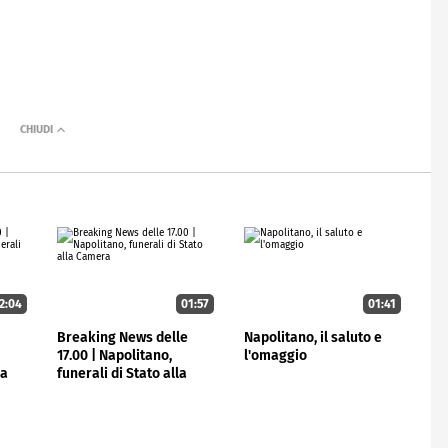
2:04
01:57
01:41
e
Breaking News delle
Napolitano, il saluto e
17.00 | Napolitano,
l'omaggio
la
funerali di Stato alla
Camera