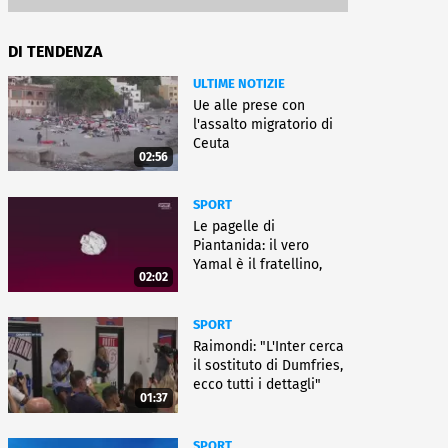
DI TENDENZA
ULTIME NOTIZIE
Ue alle prese con
l'assalto migratorio di
Ceuta
02:56
SPORT
Le pagelle di
Piantanida: il vero
Yamal è il fratellino,
02:02
Paredes cambia sport
SPORT
Raimondi: "L'Inter cerca
il sostituto di Dumfries,
ecco tutti i dettagli"
01:37
SPORT