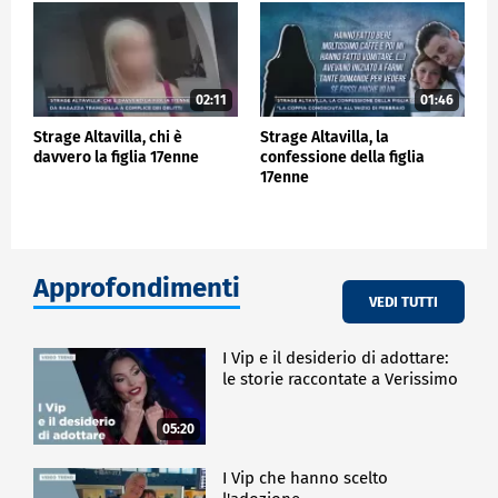
02:11
01:46
Strage Altavilla, chi è
Strage Altavilla, la
davvero la figlia 17enne
confessione della figlia
17enne
Approfondimenti
VEDI TUTTI
I Vip e il desiderio di adottare:
le storie raccontate a Verissimo
05:20
I Vip che hanno scelto