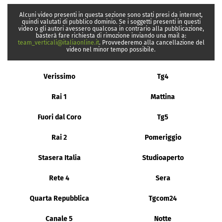
Alcuni video presenti in questa sezione sono stati presi da internet,
quindi valutati di pubblico dominio. Se i soggetti presenti in questi
video o gli autori avessero qualcosa in contrario alla pubblicazione,
basterà fare richiesta di rimozione inviando una mail a:
team_verticali@italiaonline.it
. Provvederemo alla cancellazione del
video nel minor tempo possibile.
Verissimo
Tg4
Rai 1
Mattina
Fuori dal Coro
Tg5
Rai 2
Pomeriggio
Stasera Italia
Studioaperto
Rete 4
Sera
Quarta Repubblica
Tgcom24
Canale 5
Notte