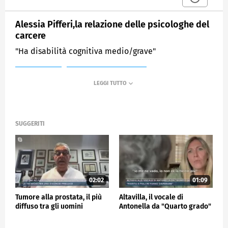
Alessia Pifferi,la relazione delle psicologhe del
carcere
"Ha disabilità cognitiva medio/grave"
MEDIASET
MATTINO CINQUE NEWS
SUGGERITI
02:02
01:09
Tumore alla prostata, il più
Altavilla, il vocale di
diffuso tra gli uomini
Antonella da "Quarto grado"