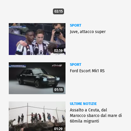
02:15
SPORT
Juve, attacco super
02:16
SPORT
Ford Escort Mk1 RS
01:15
ULTIME NOTIZIE
Assalto a Ceuta, dal
Marocco sbarco dal mare di
60mila migranti
01:29