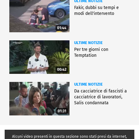
ULTIME NOTIZIE
Fakir, dubbi su tempi e
modi dell'intervento
01:44
ULTIME NOTIZIE
Per tre giorni con
Temptation
00:42
ULTIME NOTIZIE
Da cacciatrice di fascisti a
cacciatrice di lavoratori,
Salis condannata
01:31
Alcuni video presenti in questa sezione sono stati presi da internet,