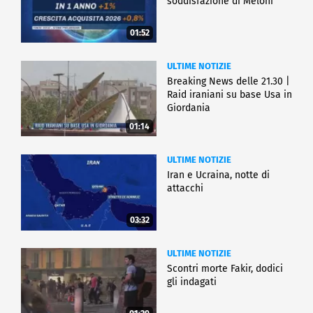
soddisfazione di Meloni
01:52
ULTIME NOTIZIE
Breaking News delle 21.30 |
Raid iraniani su base Usa in
Giordania
01:14
ULTIME NOTIZIE
Iran e Ucraina, notte di
attacchi
03:32
ULTIME NOTIZIE
Scontri morte Fakir, dodici
gli indagati