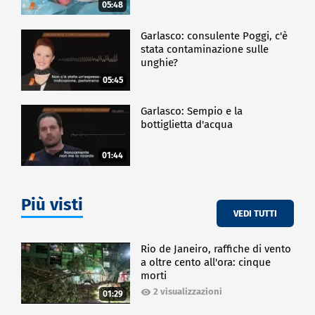
05:48
Garlasco: consulente Poggi, c'è
stata contaminazione sulle
unghie?
05:45
Garlasco: Sempio e la
bottiglietta d'acqua
01:44
Più visti
VEDI TUTTI
Rio de Janeiro, raffiche di vento
a oltre cento all'ora: cinque
morti
2 visualizzazioni
01:29