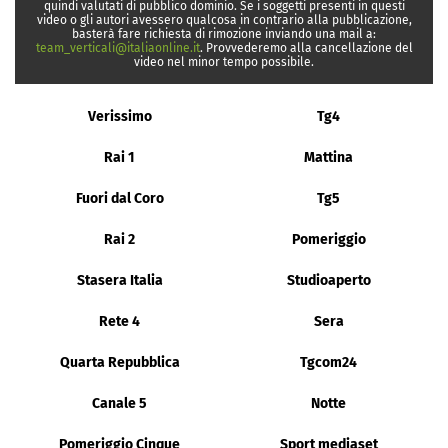
quindi valutati di pubblico dominio. Se i soggetti presenti in questi
video o gli autori avessero qualcosa in contrario alla pubblicazione,
basterà fare richiesta di rimozione inviando una mail a:
team_verticali@italiaonline.it
. Provvederemo alla cancellazione del
video nel minor tempo possibile.
Verissimo
Tg4
Rai 1
Mattina
Fuori dal Coro
Tg5
Rai 2
Pomeriggio
Stasera Italia
Studioaperto
Rete 4
Sera
Quarta Repubblica
Tgcom24
Canale 5
Notte
Pomeriggio Cinque
Sport mediaset