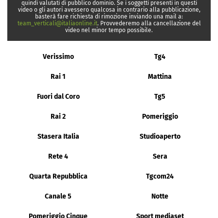
quindi valutati di pubblico dominio. Se i soggetti presenti in questi
video o gli autori avessero qualcosa in contrario alla pubblicazione,
basterà fare richiesta di rimozione inviando una mail a:
team_verticali@italiaonline.it
. Provvederemo alla cancellazione del
video nel minor tempo possibile.
Verissimo
Tg4
Rai 1
Mattina
Fuori dal Coro
Tg5
Rai 2
Pomeriggio
Stasera Italia
Studioaperto
Rete 4
Sera
Quarta Repubblica
Tgcom24
Canale 5
Notte
Pomeriggio Cinque
Sport mediaset