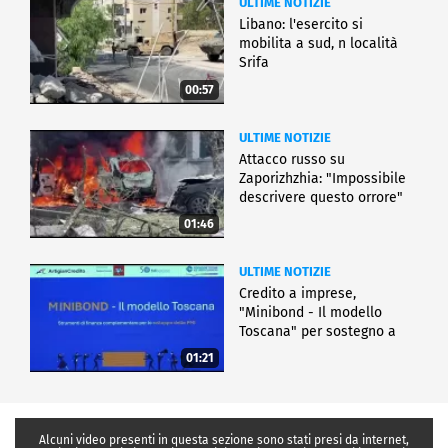
ULTIME NOTIZIE
Libano: l'esercito si
mobilita a sud, n località
Srifa
00:57
ULTIME NOTIZIE
Attacco russo su
Zaporizhzhia: "Impossibile
descrivere questo orrore"
01:46
ULTIME NOTIZIE
Credito a imprese,
"Minibond - Il modello
Toscana" per sostegno a
Pmi
01:21
Alcuni video presenti in questa sezione sono stati presi da internet,