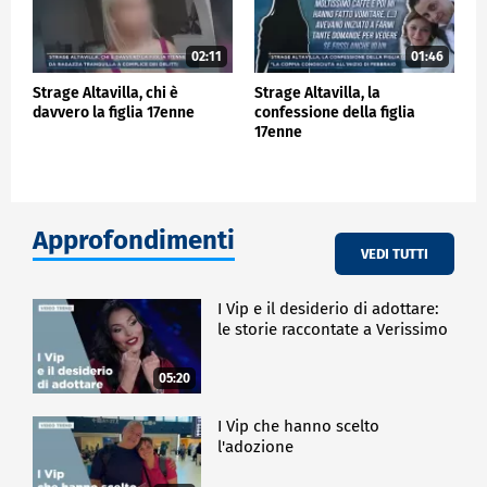
02:11
01:46
Strage Altavilla, chi è
Strage Altavilla, la
davvero la figlia 17enne
confessione della figlia
17enne
Approfondimenti
VEDI TUTTI
I Vip e il desiderio di adottare:
le storie raccontate a Verissimo
05:20
I Vip che hanno scelto
l'adozione