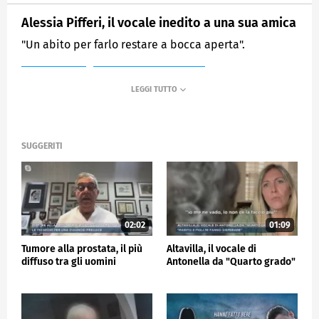
Alessia Pifferi, il vocale inedito a una sua amica
"Un abito per farlo restare a bocca aperta".
MEDIASET
MATTINO CINQUE NEWS
SUGGERITI
02:02
01:09
Tumore alla prostata, il più
Altavilla, il vocale di
diffuso tra gli uomini
Antonella da "Quarto grado"