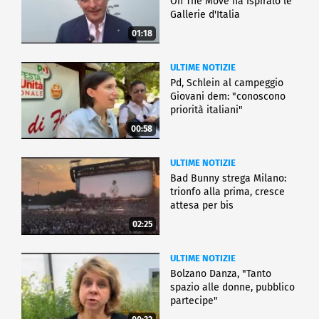
On The Move ha ispiralo le
Gallerie d'Italia
01:18
ULTIME NOTIZIE
Pd, Schlein al campeggio
Giovani dem: "conoscono
priorità italiani"
00:58
ULTIME NOTIZIE
Bad Bunny strega Milano:
trionfo alla prima, cresce
attesa per bis
02:25
ULTIME NOTIZIE
Bolzano Danza, "Tanto
spazio alle donne, pubblico
partecipe"