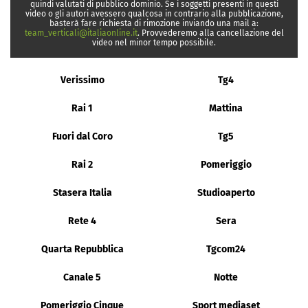
quindi valutati di pubblico dominio. Se i soggetti presenti in questi
video o gli autori avessero qualcosa in contrario alla pubblicazione,
basterà fare richiesta di rimozione inviando una mail a:
team_verticali@italiaonline.it
. Provvederemo alla cancellazione del
video nel minor tempo possibile.
Verissimo
Tg4
Rai 1
Mattina
Fuori dal Coro
Tg5
Rai 2
Pomeriggio
Stasera Italia
Studioaperto
Rete 4
Sera
Quarta Repubblica
Tgcom24
Canale 5
Notte
Pomeriggio Cinque
Sport mediaset