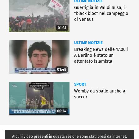
ULTIME NOTIZIE
Guerriglia in Val di Susa, i
"black bloc" nel campeggio
di Venaus
01:31
ULTIME NOTIZIE
Breaking News delle 17.00 |
A Berlino è stato un
attentato islamista
01:48
SPORT
Wemby da sballo anche a
soccer
00:24
Alcuni video presenti in questa sezione sono stati presi da internet,