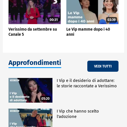
00:31
03:39
Verissimo da settembre su
Le Vip mamme dopo i 40
Canale 5
anni
Approfondimenti
VEDI TUTTI
I Vip e il desiderio di adottare:
le storie raccontate a Verissimo
05:20
I Vip che hanno scelto
l'adozione