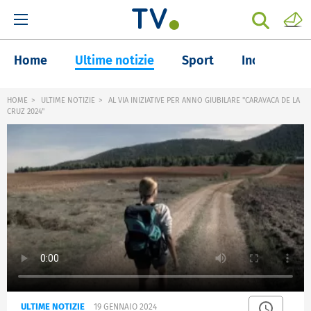
Home
Ultime notizie
Sport
Inchieste
HOME
ULTIME NOTIZIE
AL VIA INIZIATIVE PER ANNO GIUBILARE "CARAVACA DE LA
CRUZ 2024"
ULTIME NOTIZIE
19 GENNAIO 2024