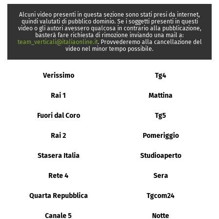
Alcuni video presenti in questa sezione sono stati presi da internet,
quindi valutati di pubblico dominio. Se i soggetti presenti in questi
video o gli autori avessero qualcosa in contrario alla pubblicazione,
basterà fare richiesta di rimozione inviando una mail a:
team_verticali@italiaonline.it
. Provvederemo alla cancellazione del
video nel minor tempo possibile.
Verissimo
Tg4
Rai 1
Mattina
Fuori dal Coro
Tg5
Rai 2
Pomeriggio
Stasera Italia
Studioaperto
Rete 4
Sera
Quarta Repubblica
Tgcom24
Canale 5
Notte