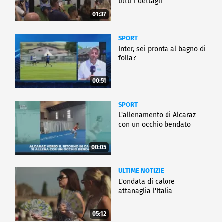
tutti i dettagli"
01:37
SPORT
Inter, sei pronta al bagno di
folla?
00:51
SPORT
L'allenamento di Alcaraz
con un occhio bendato
00:05
ULTIME NOTIZIE
L'ondata di calore
attanaglia l'Italia
05:12