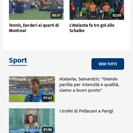
00:31
02:05
Tennis, Darderi ai quarti di
L'Atalanta fa tre gol allo
Montreal
Schalke
Sport
VEDI TUTTI
Atalanta, Samardzic: "Grande
partita per intensità e qualità,
siamo a buon punto"
01:42
I trofei di Pellacani a Parigi
01:56