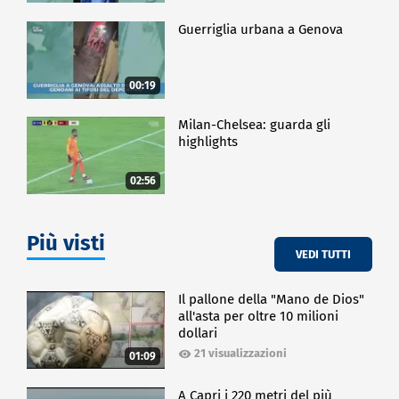
Guerriglia urbana a Genova
00:19
Milan-Chelsea: guarda gli
highlights
02:56
Più visti
VEDI TUTTI
Il pallone della "Mano de Dios"
all'asta per oltre 10 milioni
dollari
21 visualizzazioni
01:09
A Capri i 220 metri del più