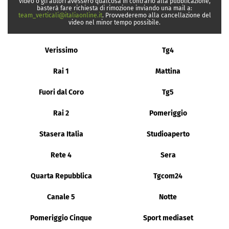
video o gli autori avessero qualcosa in contrario alla pubblicazione,
basterà fare richiesta di rimozione inviando una mail a:
team_verticali@italiaonline.it
. Provvederemo alla cancellazione del
video nel minor tempo possibile.
Verissimo
Tg4
Rai 1
Mattina
Fuori dal Coro
Tg5
Rai 2
Pomeriggio
Stasera Italia
Studioaperto
Rete 4
Sera
Quarta Repubblica
Tgcom24
Canale 5
Notte
Pomeriggio Cinque
Sport mediaset