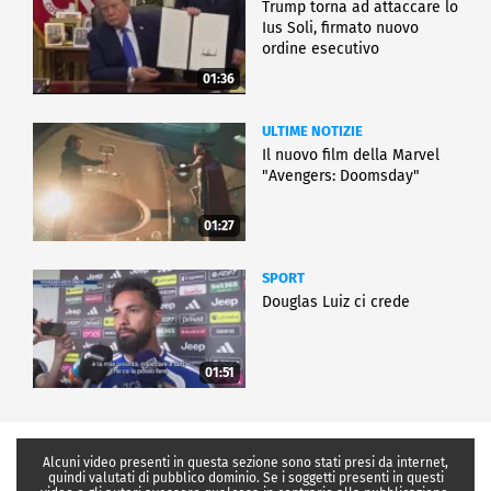
Trump torna ad attaccare lo
Ius Soli, firmato nuovo
ordine esecutivo
01:36
ULTIME NOTIZIE
Il nuovo film della Marvel
"Avengers: Doomsday"
01:27
SPORT
Douglas Luiz ci crede
01:51
Alcuni video presenti in questa sezione sono stati presi da internet,
quindi valutati di pubblico dominio. Se i soggetti presenti in questi