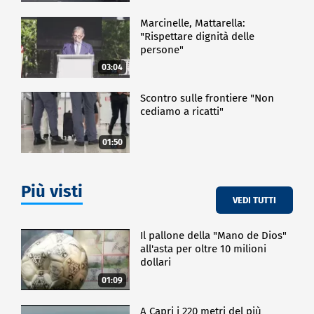
ospedaliero/universitario a scopo no profit.
Marcinelle, Mattarella:
"Rispettare dignità delle
CRONACA
persone"
03:04
Scontro sulle frontiere "Non
cediamo a ricatti"
01:50
Più visti
VEDI TUTTI
Il pallone della "Mano de Dios"
all'asta per oltre 10 milioni
dollari
01:09
A Capri i 220 metri del più