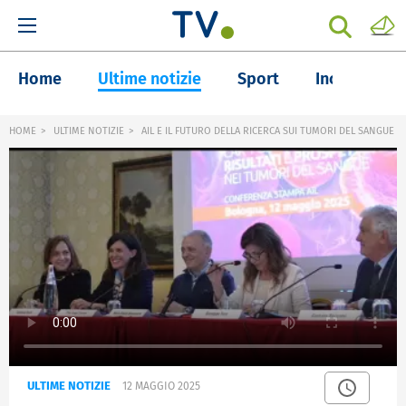
Home
Ultime notizie
Sport
Inchieste
HOME
ULTIME NOTIZIE
AIL E IL FUTURO DELLA RICERCA SUI TUMORI DEL SANGUE
ULTIME NOTIZIE
12 MAGGIO 2025