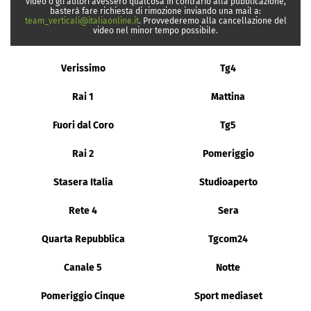
video o gli autori avessero qualcosa in contrario alla pubblicazione,
basterà fare richiesta di rimozione inviando una mail a:
team_verticali@italiaonline.it
. Provvederemo alla cancellazione del
video nel minor tempo possibile.
Verissimo
Tg4
Rai 1
Mattina
Fuori dal Coro
Tg5
Rai 2
Pomeriggio
Stasera Italia
Studioaperto
Rete 4
Sera
Quarta Repubblica
Tgcom24
Canale 5
Notte
Pomeriggio Cinque
Sport mediaset