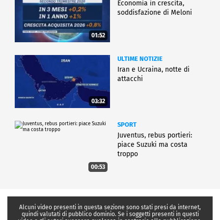
Economia in crescita,
soddisfazione di Meloni
01:52
ULTIME NOTIZIE
Iran e Ucraina, notte di
attacchi
03:32
SPORT
Juventus, rebus portieri:
piace Suzuki ma costa
troppo
00:53
Alcuni video presenti in questa sezione sono stati presi da internet,
quindi valutati di pubblico dominio. Se i soggetti presenti in questi