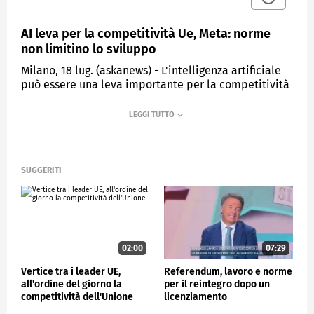
AI leva per la competitività Ue, Meta: norme
non limitino lo sviluppo
Milano, 18 lug. (askanews) - L'intelligenza artificiale
può essere una leva importante per la competitività
dell'Europa ma il
suo sviluppo dipende dal quadro regolatorio di cui
si doterà. E' intorno a questi temi che si è sviluppato
il confronto organizzato da Meta in collaborazione
con l'Ispi a Palazzo Clerici a Milano alla presenza di
SUGGERITI
rappresentanti di istituzioni, aziende e società
civile. La discussione della terza policy breakfast
della casa madre di Facebook, in media partnership
con askanews, è partita dall'Ai Act approvato
dall'Unione europea, proprio nelle stesse ore in cui
la plenaria del Parlamento rieleggeva Ursula von der
02:00
07:29
Leyen alla guida della Commissione.
Vertice tra i leader UE,
Referendum, lavoro e norme
Per Meta il quadro normativo non deve essere un
all'ordine del giorno la
per il reintegro dopo un
limite all'innovazione ma bilanciare tutela dei
competitività dell'Unione
licenziamento
cittadini e sviluppo dei sistemi di intelligenza