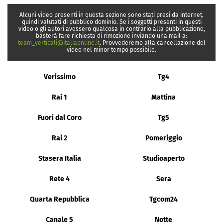
Alcuni video presenti in questa sezione sono stati presi da internet,
quindi valutati di pubblico dominio. Se i soggetti presenti in questi
video o gli autori avessero qualcosa in contrario alla pubblicazione,
basterà fare richiesta di rimozione inviando una mail a:
team_verticali@italiaonline.it
. Provvederemo alla cancellazione del
video nel minor tempo possibile.
Verissimo
Tg4
Rai 1
Mattina
Fuori dal Coro
Tg5
Rai 2
Pomeriggio
Stasera Italia
Studioaperto
Rete 4
Sera
Quarta Repubblica
Tgcom24
Canale 5
Notte