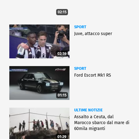
02:15
SPORT
Juve, attacco super
02:16
SPORT
Ford Escort Mk1 RS
01:15
ULTIME NOTIZIE
Assalto a Ceuta, dal
Marocco sbarco dal mare di
60mila migranti
01:29