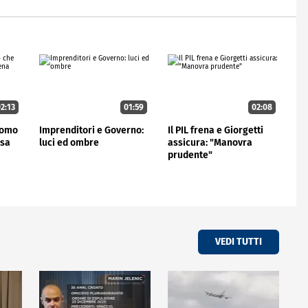
2:13
01:59
02:08
'uomo
Imprenditori e Governo:
Il PIL frena e Giorgetti
rsa
luci ed ombre
assicura: "Manovra
prudente"
VEDI TUTTI