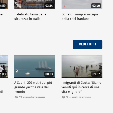
4:59
03:34
02:40
nei
Il delicato tema della
Donald Trump si occupa
sicurezza in Italia
della crisi iraniana
VEDI TUTTI
1:03
00:33
01:07
A Capri i 220 metri del più
I migranti di Ceuta: "Siamo
grande yacht a vela del
venuti qui in cerca di una
 di
mondo
vita migliore"
12 visualizzazioni
3 visualizzazioni