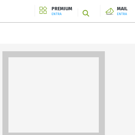
PREMIUM
MAIL
SEARCH
ENTRA
ENTRA
ENTRA