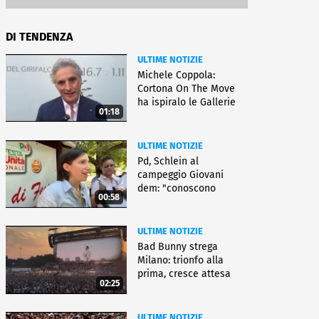
DI TENDENZA
ULTIME NOTIZIE
Michele Coppola:
Cortona On The Move
ha ispiralo le Gallerie
01:18
d'Italia
ULTIME NOTIZIE
Pd, Schlein al
campeggio Giovani
dem: "conoscono
00:58
priorità italiani"
ULTIME NOTIZIE
Bad Bunny strega
Milano: trionfo alla
prima, cresce attesa
02:25
per bis
ULTIME NOTIZIE