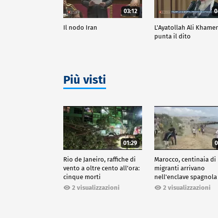
03:12
0
Il nodo Iran
L'Ayatollah Ali Khame
punta il dito
Più visti
01:29
0
Rio de Janeiro, raffiche di
Marocco, centinaia di
vento a oltre cento all'ora:
migranti arrivano
cinque morti
nell'enclave spagnola
Ceuta
2 visualizzazioni
2 visualizzazioni