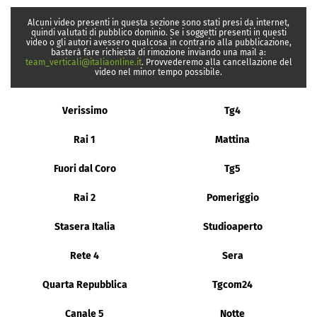
Alcuni video presenti in questa sezione sono stati presi da internet,
quindi valutati di pubblico dominio. Se i soggetti presenti in questi
video o gli autori avessero qualcosa in contrario alla pubblicazione,
basterà fare richiesta di rimozione inviando una mail a:
team_verticali@italiaonline.it
. Provvederemo alla cancellazione del
video nel minor tempo possibile.
Verissimo
Tg4
Rai 1
Mattina
Fuori dal Coro
Tg5
Rai 2
Pomeriggio
Stasera Italia
Studioaperto
Rete 4
Sera
Quarta Repubblica
Tgcom24
Canale 5
Notte