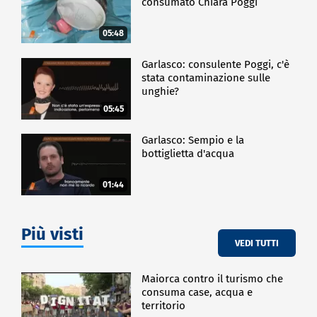
consumato Chiara Poggi
05:48
Garlasco: consulente Poggi, c'è
stata contaminazione sulle
unghie?
05:45
Garlasco: Sempio e la
bottiglietta d'acqua
01:44
Più visti
VEDI TUTTI
Maiorca contro il turismo che
consuma case, acqua e
territorio