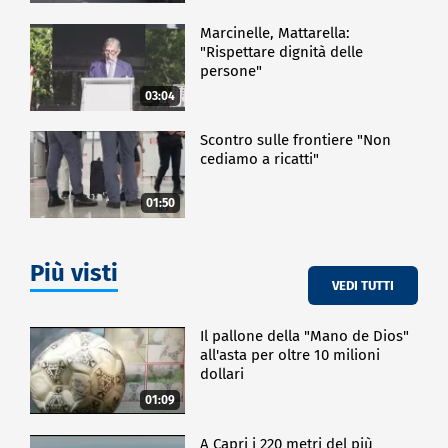
Marcinelle, Mattarella:
"Rispettare dignità delle
persone"
03:04
Scontro sulle frontiere "Non
cediamo a ricatti"
01:50
Più visti
VEDI TUTTI
Il pallone della "Mano de Dios"
all'asta per oltre 10 milioni
dollari
01:09
A Capri i 220 metri del più