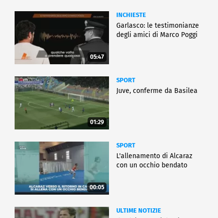
INCHIESTE
Garlasco: le testimonianze
degli amici di Marco Poggi
05:47
SPORT
Juve, conferme da Basilea
01:29
SPORT
L'allenamento di Alcaraz
con un occhio bendato
00:05
ULTIME NOTIZIE