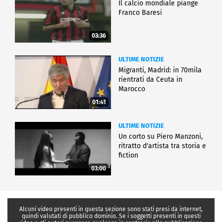
Il calcio mondiale piange
Franco Baresi
03:36
ULTIME NOTIZIE
Migranti, Madrid: in 70mila
rientrati da Ceuta in
Marocco
01:41
ULTIME NOTIZIE
Un corto su Piero Manzoni,
ritratto d'artista tra storia e
fiction
03:00
Alcuni video presenti in questa sezione sono stati presi da internet,
quindi valutati di pubblico dominio. Se i soggetti presenti in questi