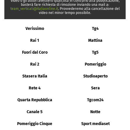
video o gli autori avessero qualcosa in contrario alla pubblicazione,
basterà fare richiesta di rimozione inviando una mail a:
team_verticali@italiaonline.it
. Provvederemo alla cancellazione del
video nel minor tempo possibile.
Verissimo
Tg4
Rai 1
Mattina
Fuori dal Coro
Tg5
Rai 2
Pomeriggio
Stasera Italia
Studioaperto
Rete 4
Sera
Quarta Repubblica
Tgcom24
Canale 5
Notte
Pomeriggio Cinque
Sport mediaset