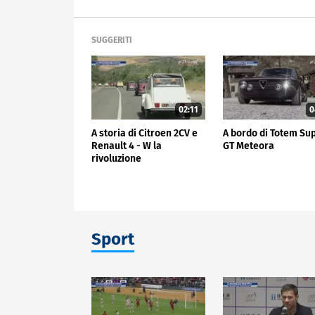
SUGGERITI
02:11
0
A storia di Citroen 2CV e
A bordo di Totem Su
Renault 4 - W la
GT Meteora
rivoluzione
Sport