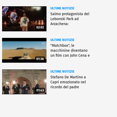
ULTIME NOTIZIE
Salmo protagonista del
Lebonski Park ad
Arzachena:
02:02
"Un'emozione"
ULTIME NOTIZIE
"Matchbox", le
macchinine diventano
un film con John Cena e
01:36
Jessica Biel
ULTIME NOTIZIE
Stefano De Martino a
Capri emozionato nel
ricordo del padre
01:43