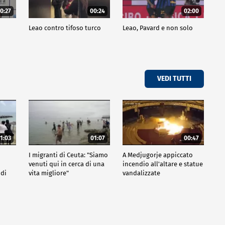
0:27
00:24
02:00
a
Leao contro tifoso turco
Leao, Pavard e non solo
VEDI TUTTI
1:03
01:07
00:47
I migranti di Ceuta: "Siamo
A Medjugorje appiccato
venuti qui in cerca di una
incendio all'altare e statue
 di
vita migliore"
vandalizzate