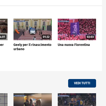
4:01
01:32
02:03
per
Geely per il rinascimento
Una nuova Fiorentina
urbano
VEDI TUTTI