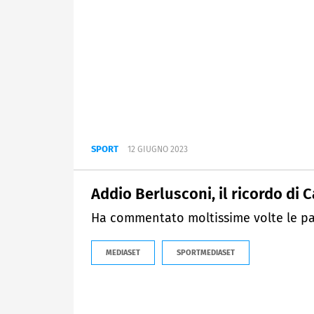
SPORT
12 GIUGNO 2023
Addio Berlusconi, il ricordo di C
Ha commentato moltissime volte le par
MEDIASET
SPORTMEDIASET