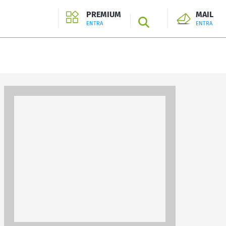
PREMIUM
MAIL
SEARCH
ENTRA
ENTRA
ENTRA