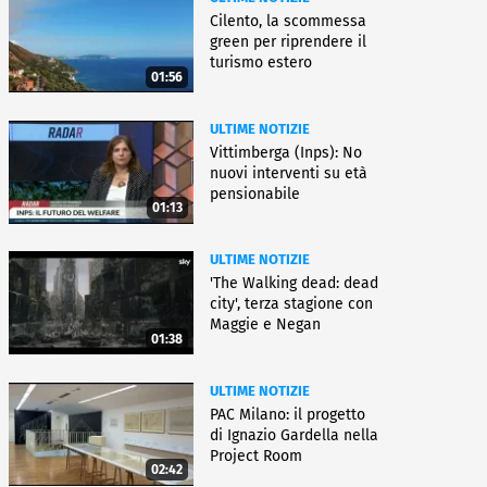
Cilento, la scommessa
green per riprendere il
turismo estero
01:56
ULTIME NOTIZIE
Vittimberga (Inps): No
nuovi interventi su età
pensionabile
01:13
ULTIME NOTIZIE
'The Walking dead: dead
city', terza stagione con
Maggie e Negan
01:38
ULTIME NOTIZIE
PAC Milano: il progetto
di Ignazio Gardella nella
Project Room
02:42