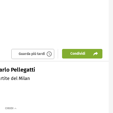
Condividi
Guarda più tardi
arlo Pellegatti
tite del Milan