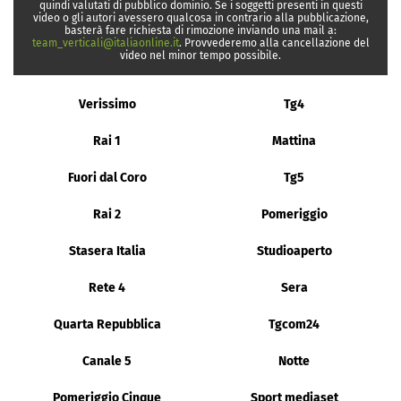
quindi valutati di pubblico dominio. Se i soggetti presenti in questi
video o gli autori avessero qualcosa in contrario alla pubblicazione,
basterà fare richiesta di rimozione inviando una mail a:
team_verticali@italiaonline.it
. Provvederemo alla cancellazione del
video nel minor tempo possibile.
Verissimo
Tg4
Rai 1
Mattina
Fuori dal Coro
Tg5
Rai 2
Pomeriggio
Stasera Italia
Studioaperto
Rete 4
Sera
Quarta Repubblica
Tgcom24
Canale 5
Notte
Pomeriggio Cinque
Sport mediaset