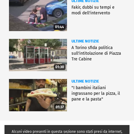
ULTIME NOTIZIE
Fakir, dubbi su tempi e
modi dell'intervento
01:44
ULTIME NOTIZIE
A Torino sfida politica
sull'intitolazione di Piazza
Tre Cabine
01:30
ULTIME NOTIZIE
"I bambini italiani
ingrassano per la pizza, il
pane e la pasta"
01:37
Alcuni video presenti in questa sezione sono stati presi da internet,