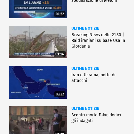
soddisfazione di Meloni
01:52
ULTIME NOTIZIE
Breaking News delle 21.30 |
Raid iraniani su base Usa in
Giordania
01:14
ULTIME NOTIZIE
Iran e Ucraina, notte di
attacchi
03:32
ULTIME NOTIZIE
Scontri morte Fakir, dodici
gli indagati