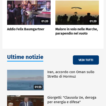
stratosfera del 14 ottobre 2012. Sostenuto da Red
Bull Stratos, si lanciò da quasi 39.000 metri,
superando la velocità del suono (1137 km/h) e
stabilendo record difficilmente eguagliabili. "Felix
sta nell'aria come un pesce sta nell'acqua",
01:20
01:20
ripetevano i suoi collaboratori, a testimonianza di
Addio Felix Baumgartner
Malore in volo nelle Marche,
una vita vissuta all'estremo.
parapendio nel vuoto
ESTERI
Ultime notizie
VEDI TUTTI
Iran, accordo con Oman sullo
Stretto di Hormuz
01:55
Giorgetti: "Clausola Ue, deroga
per energia e difesa"