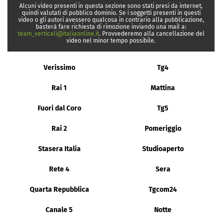
Alcuni video presenti in questa sezione sono stati presi da internet,
quindi valutati di pubblico dominio. Se i soggetti presenti in questi
video o gli autori avessero qualcosa in contrario alla pubblicazione,
basterà fare richiesta di rimozione inviando una mail a:
team_verticali@italiaonline.it
. Provvederemo alla cancellazione del
video nel minor tempo possibile.
Verissimo
Tg4
Rai 1
Mattina
Fuori dal Coro
Tg5
Rai 2
Pomeriggio
Stasera Italia
Studioaperto
Rete 4
Sera
Quarta Repubblica
Tgcom24
Canale 5
Notte