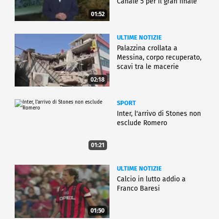
Canale 5 per il gran finale
01:52
ULTIME NOTIZIE
Palazzina crollata a
Messina, corpo recuperato,
scavi tra le macerie
02:18
SPORT
Inter, l'arrivo di Stones non
esclude Romero
01:21
ULTIME NOTIZIE
Calcio in lutto addio a
Franco Baresi
01:50