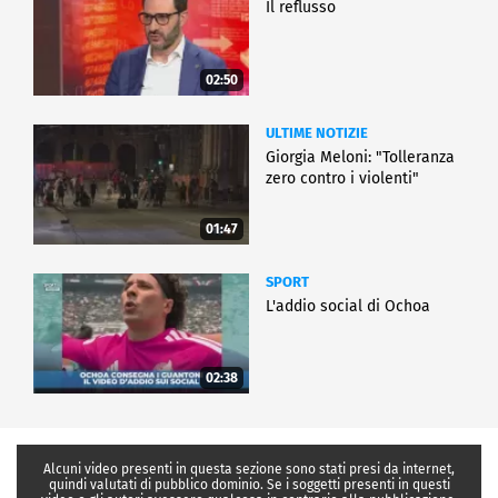
Il reflusso
02:50
ULTIME NOTIZIE
Giorgia Meloni: "Tolleranza
zero contro i violenti"
01:47
SPORT
L'addio social di Ochoa
02:38
Alcuni video presenti in questa sezione sono stati presi da internet,
quindi valutati di pubblico dominio. Se i soggetti presenti in questi