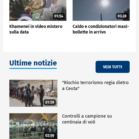
01:54
03:28
Khamenei in video mistero
Caldo e condizionatori maxi-
sulla data
bollette in arrivo
Ultime notizie
VEDI TUTTI
"Rischio terrorismo regia dietro
a Ceuta"
01:59
Controlli a campione su
centinaia di voli
02:59