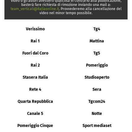
video o gli autori avessero qualcosa in contrario alla pubblicazione,
basterà fare richiesta di rimozione inviando una mail a:
team_verticali@italiaonline.it
. Provvederemo alla cancellazione del
video nel minor tempo possibile.
Verissimo
Tg4
Rai 1
Mattina
Fuori dal Coro
Tg5
Rai 2
Pomeriggio
Stasera Italia
Studioaperto
Rete 4
Sera
Quarta Repubblica
Tgcom24
Canale 5
Notte
Pomeriggio Cinque
Sport mediaset