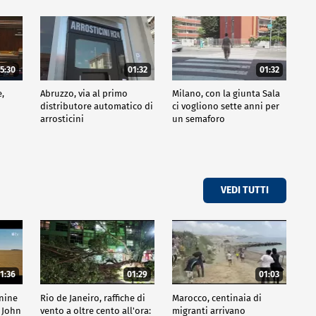
5:30
01:32
01:32
e,
Abruzzo, via al primo
Milano, con la giunta Sala
distributore automatico di
ci vogliono sette anni per
arrosticini
un semaforo
VEDI TUTTI
1:36
01:29
01:03
inine
Rio de Janeiro, raffiche di
Marocco, centinaia di
 John
vento a oltre cento all'ora:
migranti arrivano