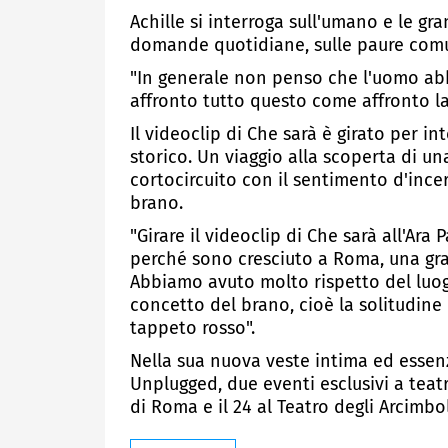
Achille si interroga sull'umano e le gr
domande quotidiane, sulle paure comuni
"In generale non penso che l'uomo abb
affronto tutto questo come affronto l
Il videoclip di Che sarà è girato per in
storico. Un viaggio alla scoperta di u
cortocircuito con il sentimento d'ince
brano.
"Girare il videoclip di Che sarà all'Ar
perché sono cresciuto a Roma, una gr
Abbiamo avuto molto rispetto del luo
concetto del brano, cioè la solitudine
tappeto rosso".
Nella sua nuova veste intima ed essenz
Unplugged, due eventi esclusivi a teatr
di Roma e il 24 al Teatro degli Arcimbo