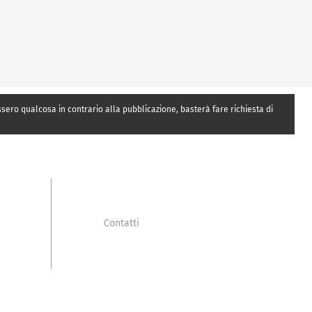
essero qualcosa in contrario alla pubblicazione, basterà fare richiesta di
Contatti