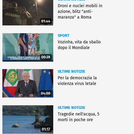
Droni e nuclei mobili in
azione, blitz "anti-
maranza" a Roma
01:44
SPORT
Vozinha, vita da sballo
dopo il Mondiale
00:28
ULTIME NOTIZIE
Per la democrazia la
violenza virus letale
04:00
ULTIME NOTIZIE
Tragedie nell'acqua, 5
morti in poche ore
01:17