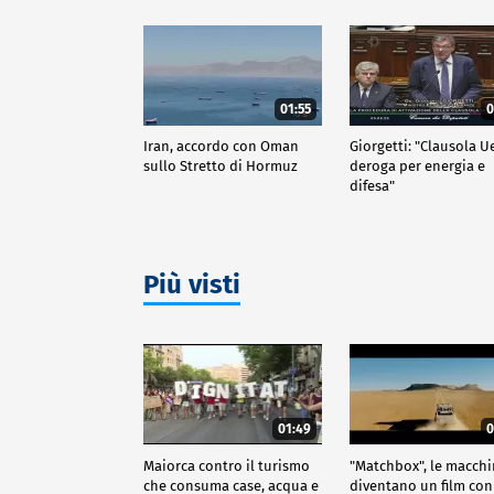
01:55
0
Iran, accordo con Oman
Giorgetti: "Clausola U
sullo Stretto di Hormuz
deroga per energia e
difesa"
Più visti
01:49
0
Maiorca contro il turismo
"Matchbox", le macch
che consuma case, acqua e
diventano un film con