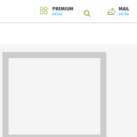
PREMIUM
MAIL
SEARCH
ENTRA
ENTRA
ENTRA