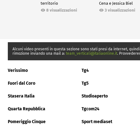
territorio
Cena e Jessica Biel
8 visualizzazioni
3 visualizzazioni
Alcuni video presenti in questa sezione sono stati presi da internet, quindi
rimozione inviando una mail a:
team_verticali@italiaonline.it
. Provvedere
Verissimo
Tg4
Fuori dal Coro
Tg5
Stasera Italia
Studioaperto
Quarta Repubblica
Tgcom24
Pomeriggio Cinque
Sport mediaset