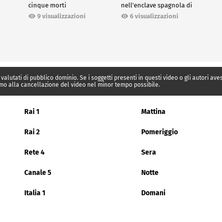
cinque morti
nell'enclave spagnola di
Ceuta
9 visualizzazioni
6 visualizzazioni
 valutati di pubblico dominio. Se i soggetti presenti in questi video o gli autori av
mo alla cancellazione del video nel minor tempo possibile.
Rai 1
Mattina
Rai 2
Pomeriggio
Rete 4
Sera
Canale 5
Notte
Italia 1
Domani