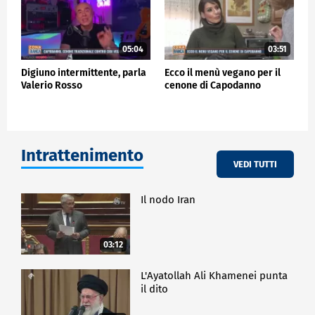
05:04
03:51
Digiuno intermittente, parla
Ecco il menù vegano per il
Valerio Rosso
cenone di Capodanno
Intrattenimento
VEDI TUTTI
Il nodo Iran
03:12
L'Ayatollah Ali Khamenei punta
il dito