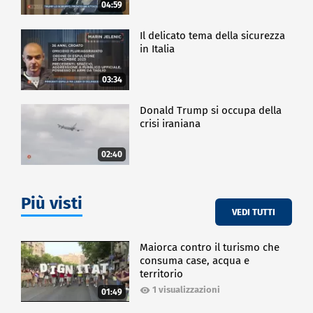
04:59
Il delicato tema della sicurezza
in Italia
03:34
Donald Trump si occupa della
crisi iraniana
02:40
Più visti
VEDI TUTTI
Maiorca contro il turismo che
consuma case, acqua e
territorio
1 visualizzazioni
01:49