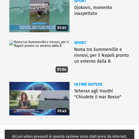
SPORT
Djokovic, momento
inaspettato
01:03
SPORT
Roma tra Summerville e
rinnovi, per il Napoli pronto
un esterno dalla B
01:04
ULTIME NOTIZIE
Teheran agli Houthi
"Chiudete il mar Rosso"
01:45
Alcuni video presenti in questa sezione sono stati presi da internet,