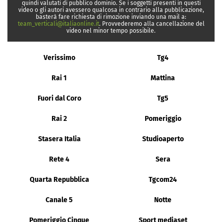
quindi valutati di pubblico dominio. Se i soggetti presenti in questi
video o gli autori avessero qualcosa in contrario alla pubblicazione,
basterà fare richiesta di rimozione inviando una mail a:
team_verticali@italiaonline.it
. Provvederemo alla cancellazione del
video nel minor tempo possibile.
Verissimo
Tg4
Rai 1
Mattina
Fuori dal Coro
Tg5
Rai 2
Pomeriggio
Stasera Italia
Studioaperto
Rete 4
Sera
Quarta Repubblica
Tgcom24
Canale 5
Notte
Pomeriggio Cinque
Sport mediaset