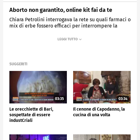
Aborto non garantito, online kit fai da te
Chiara Petrolini interrogava la rete su quali farmaci o
mix di erbe fossero efficaci per interrompere la
gravidanza e online è possibile procurarsi dei veri e
propri kit fai da te per abortire.
MEDIASET
ZONA BIANCA
SUGGERITI
03:35
03:34
Le orecchiette di Bari,
Il cenone di Capodanno, la
sospettate di essere
cucina di una volta
industCriali