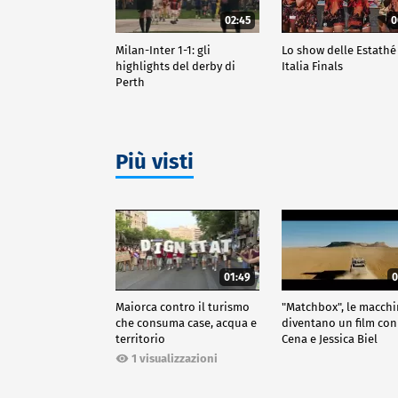
02:45
0
Milan-Inter 1-1: gli
Lo show delle Estathé
highlights del derby di
Italia Finals
Perth
Più visti
01:49
0
Maiorca contro il turismo
"Matchbox", le macch
che consuma case, acqua e
diventano un film con
territorio
Cena e Jessica Biel
1 visualizzazioni