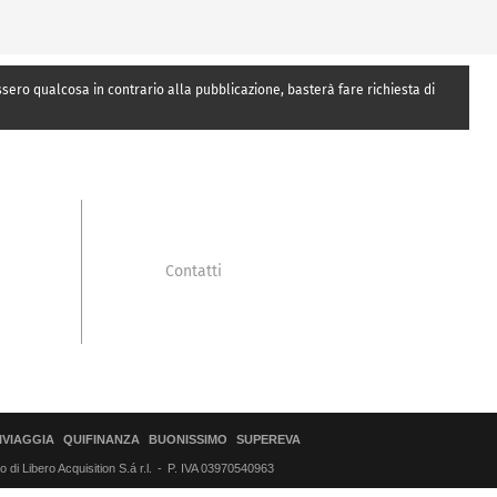
essero qualcosa in contrario alla pubblicazione, basterà fare richiesta di
Contatti
IVIAGGIA
QUIFINANZA
BUONISSIMO
SUPEREVA
di Libero Acquisition S.á r.l.
P. IVA 03970540963