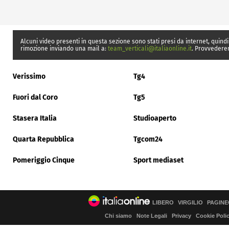
Alcuni video presenti in questa sezione sono stati presi da internet, quindi
rimozione inviando una mail a:
team_verticali@italiaonline.it
. Provvedere
Verissimo
Tg4
Fuori dal Coro
Tg5
Stasera Italia
Studioaperto
Quarta Repubblica
Tgcom24
Pomeriggio Cinque
Sport mediaset
LIBERO
VIRGILIO
PAGINE
Chi siamo
Note Legali
Privacy
Cookie Poli