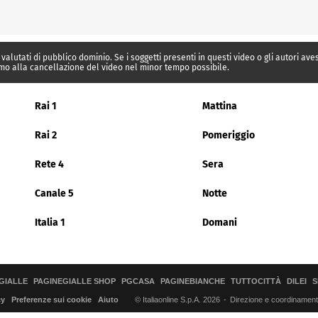
 valutati di pubblico dominio. Se i soggetti presenti in questi video o gli autori av
mo alla cancellazione del video nel minor tempo possibile.
Rai 1
Mattina
Rai 2
Pomeriggio
Rete 4
Sera
Canale 5
Notte
Italia 1
Domani
GIALLE
PAGINEGIALLE SHOP
PGCASA
PAGINEBIANCHE
TUTTOCITTÀ
DILEI
S
© Italiaonline S.p.A. 2026
Direzione e coordinamento 
cy
Preferenze sui cookie
Aiuto