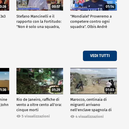
0:26
00:57
01:14
 3x3
Stefano Mancinelli e il
"Mondiale? Proveremo a
rapporto con la Fortitudo:
competere contro ogni
"Non è solo una squadra,
squadra". Olbis Andrè
ma una fede"
racconta il percorso di
avvicinamento ai prossimi
mondiali in Germania.
VEDI TUTTI
1:36
01:29
01:03
inine
Rio de Janeiro, raffiche di
Marocco, centinaia di
 John
vento a oltre cento all'ora:
migranti arrivano
cinque morti
nell'enclave spagnola di
Ceuta
5 visualizzazioni
4 visualizzazioni