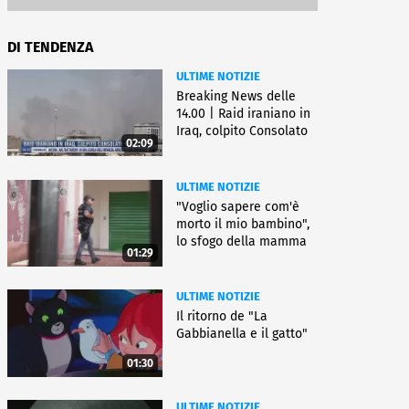
DI TENDENZA
ULTIME NOTIZIE
Breaking News delle
14.00 | Raid iraniano in
Iraq, colpito Consolato
02:09
Usa
ULTIME NOTIZIE
"Voglio sapere com'è
morto il mio bambino",
lo sfogo della mamma
01:29
ULTIME NOTIZIE
Il ritorno de "La
Gabbianella e il gatto"
01:30
ULTIME NOTIZIE