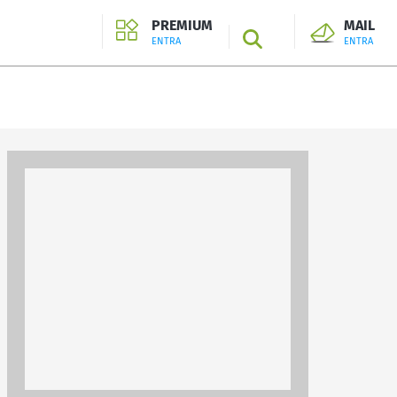
PREMIUM
MAIL
SEARCH
ENTRA
ENTRA
ENTRA