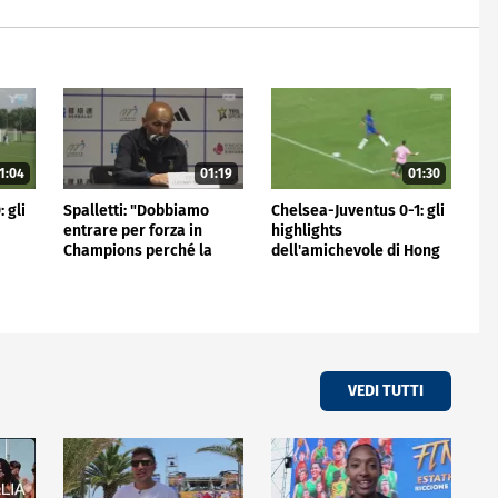
1:04
01:19
01:30
 gli
Spalletti: "Dobbiamo
Chelsea-Juventus 0-1: gli
entrare per forza in
highlights
Champions perché la
dell'amichevole di Hong
Juve non può stare fuori"
Kong
VEDI TUTTI