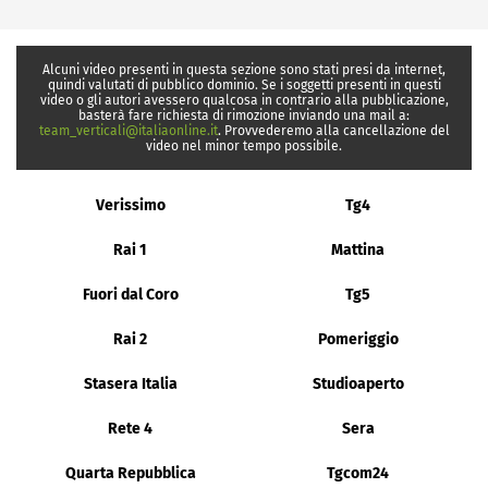
Alcuni video presenti in questa sezione sono stati presi da internet,
quindi valutati di pubblico dominio. Se i soggetti presenti in questi
video o gli autori avessero qualcosa in contrario alla pubblicazione,
basterà fare richiesta di rimozione inviando una mail a:
team_verticali@italiaonline.it
. Provvederemo alla cancellazione del
video nel minor tempo possibile.
Verissimo
Tg4
Rai 1
Mattina
Fuori dal Coro
Tg5
Rai 2
Pomeriggio
Stasera Italia
Studioaperto
Rete 4
Sera
Quarta Repubblica
Tgcom24