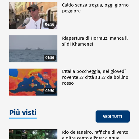
Secondo l'Afp, l'attacco di Hamas del 7 ottobre ha
Caldo senza tregua, oggi giorno
provocato la morte di 1.205 persone, per lo più civili,
peggiore
compresi gli ostaggi uccisi durante la prigionia. I raid
israeliani contro Hamas, invece, finora hanno ucciso
04:56
almeno 40.786 persone a Gaza, per la maggior parte
donne e bambini.
Riapertura di Hormuz, manca il
sì di Khamenei
ESTERI
01:56
L'Italia boccheggia, nel giovedì
rovente 27 città su 27 da bollino
rosso
03:50
Più visti
VEDI TUTTI
Rio de Janeiro, raffiche di vento
a oltre cento all'ora: cinque