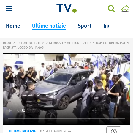
Home
Ultime notizie
Sport
Inchieste
HOME
ULTIME NOTIZIE
A GERUSALEMME I FUNERALI DI HERSH GOLDBERG POLIN,
PACIFISTA UCCISO DA HAMAS
ULTIME NOTIZIE
02 SETTEMBRE 2024