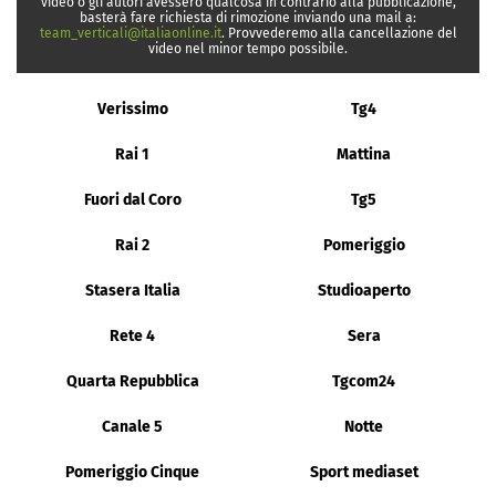
video o gli autori avessero qualcosa in contrario alla pubblicazione,
basterà fare richiesta di rimozione inviando una mail a:
team_verticali@italiaonline.it
. Provvederemo alla cancellazione del
video nel minor tempo possibile.
Verissimo
Tg4
Rai 1
Mattina
Fuori dal Coro
Tg5
Rai 2
Pomeriggio
Stasera Italia
Studioaperto
Rete 4
Sera
Quarta Repubblica
Tgcom24
Canale 5
Notte
Pomeriggio Cinque
Sport mediaset