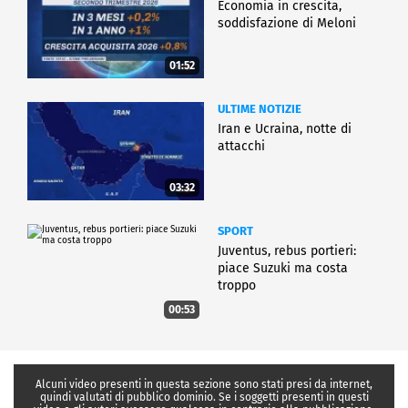
Economia in crescita,
soddisfazione di Meloni
01:52
ULTIME NOTIZIE
Iran e Ucraina, notte di
attacchi
03:32
SPORT
Juventus, rebus portieri:
piace Suzuki ma costa
troppo
00:53
Alcuni video presenti in questa sezione sono stati presi da internet,
quindi valutati di pubblico dominio. Se i soggetti presenti in questi