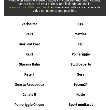
video o gli autori avessero qualcosa in contrario alla pubblicazione,
basterà fare richiesta di rimozione inviando una mail a:
team_verticali@italiaonline.it
. Provvederemo alla cancellazione del
video nel minor tempo possibile.
Verissimo
Tg4
Rai 1
Mattina
Fuori dal Coro
Tg5
Rai 2
Pomeriggio
Stasera Italia
Studioaperto
Rete 4
Sera
Quarta Repubblica
Tgcom24
Canale 5
Notte
Pomeriggio Cinque
Sport mediaset