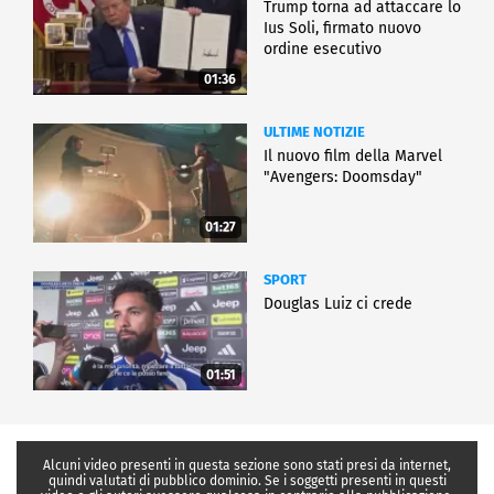
Trump torna ad attaccare lo
Ius Soli, firmato nuovo
ordine esecutivo
01:36
ULTIME NOTIZIE
Il nuovo film della Marvel
"Avengers: Doomsday"
01:27
SPORT
Douglas Luiz ci crede
01:51
Alcuni video presenti in questa sezione sono stati presi da internet,
quindi valutati di pubblico dominio. Se i soggetti presenti in questi