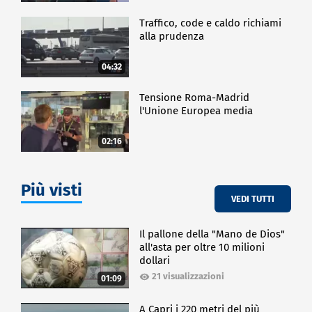
Traffico, code e caldo richiami
alla prudenza
04:32
Tensione Roma-Madrid
l'Unione Europea media
02:16
Più visti
VEDI TUTTI
Il pallone della "Mano de Dios"
all'asta per oltre 10 milioni
dollari
21 visualizzazioni
01:09
A Capri i 220 metri del più