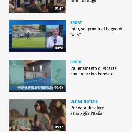
tutti i dettagli"
01:37
SPORT
Inter, sei pronta al bagno di
folla?
00:51
SPORT
L'allenamento di Alcaraz
con un occhio bendato
00:05
ULTIME NOTIZIE
L'ondata di calore
attanaglia l'Italia
05:12