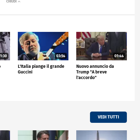
1:30
03:54
01:44
o
L'Italia piange il grande
Nuovo annuncio da
Guccini
Trump "A breve
l'accordo"
VEDI TUTTI