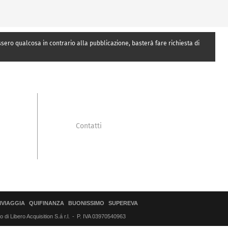
essero qualcosa in contrario alla pubblicazione, basterà fare richiesta di
Contatti
IVIAGGIA
QUIFINANZA
BUONISSIMO
SUPEREVA
di Libero Acquisition S.á r.l.
P. IVA 03970540963