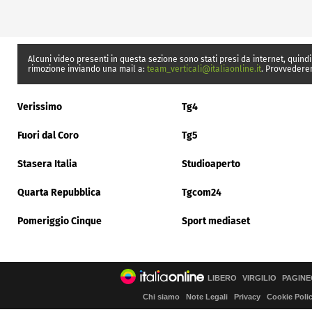
Alcuni video presenti in questa sezione sono stati presi da internet, quindi
rimozione inviando una mail a:
team_verticali@italiaonline.it
. Provvedere
Verissimo
Tg4
Fuori dal Coro
Tg5
Stasera Italia
Studioaperto
Quarta Repubblica
Tgcom24
Pomeriggio Cinque
Sport mediaset
LIBERO
VIRGILIO
PAGINE
Chi siamo
Note Legali
Privacy
Cookie Poli