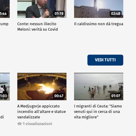
1:44
01:19
02:48
Trump
Conte: nessun illecito
Il caldissimo non dà tregua
Meloni: verità su Covid
VEDI TUTTI
1:03
00:47
01:07
A Medjugorje appiccato
I migranti di Ceuta: "Siamo
incendio all'altare e statue
venuti qui in cerca di una
 di
vandalizzate
vita migliore"
1 visualizzazioni