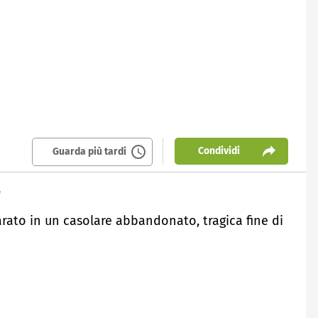
Condividi
Guarda più tardi
"
arato in un casolare abbandonato, tragica fine di