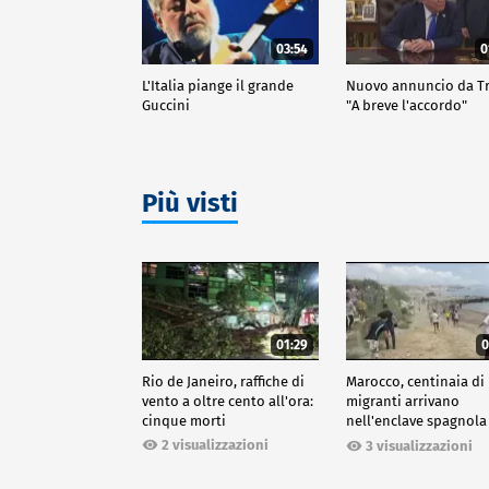
03:54
0
L'Italia piange il grande
Nuovo annuncio da 
Guccini
"A breve l'accordo"
Più visti
01:29
0
Rio de Janeiro, raffiche di
Marocco, centinaia di
vento a oltre cento all'ora:
migranti arrivano
cinque morti
nell'enclave spagnola
Ceuta
2 visualizzazioni
3 visualizzazioni