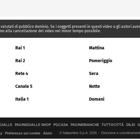
 valutati di pubblico dominio. Se i soggetti presenti in questi video o gli autori av
mo alla cancellazione del video nel minor tempo possibile.
Rai 1
Mattina
Rai 2
Pomeriggio
Rete 4
Sera
Canale 5
Notte
Italia 1
Domani
GIALLE
PAGINEGIALLE SHOP
PGCASA
PAGINEBIANCHE
TUTTOCITTÀ
DILEI
S
© Italiaonline S.p.A. 2026
Direzione e coordinamento 
cy
Preferenze sui cookie
Aiuto