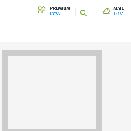
PREMIUM
MAIL
SEARCH
ENTRA
ENTRA
ENTRA