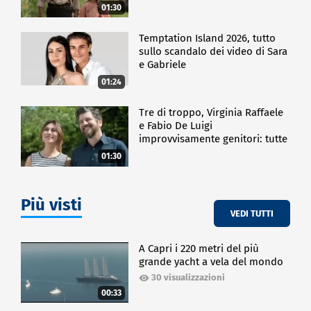
01:30
Temptation Island 2026, tutto
sullo scandalo dei video di Sara
e Gabriele
01:24
Tre di troppo, Virginia Raffaele
e Fabio De Luigi
improvvisamente genitori: tutte
le curiosità sulla commedia
01:30
Più visti
VEDI TUTTI
A Capri i 220 metri del più
grande yacht a vela del mondo
30 visualizzazioni
00:33