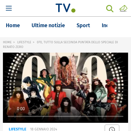
Home
Ultime notizie
Sport
Inchieste
HOME
LIFESTYLE
070, TUTTO SULLA SECONDA PUNTATA DELLO SPECIALE DI
RENATO ZERO
LIFESTYLE
18 GENNAIO 2024