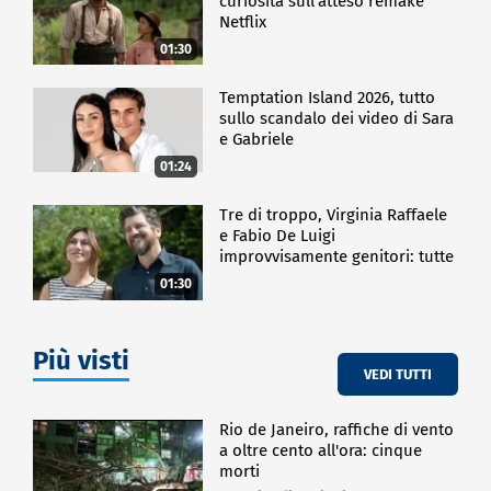
curiosità sull'atteso remake
Netflix
01:30
Temptation Island 2026, tutto
sullo scandalo dei video di Sara
e Gabriele
01:24
Tre di troppo, Virginia Raffaele
e Fabio De Luigi
improvvisamente genitori: tutte
le curiosità sulla commedia
01:30
Più visti
VEDI TUTTI
Rio de Janeiro, raffiche di vento
a oltre cento all'ora: cinque
morti