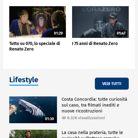
01:29
01:47
Tutto su 070, lo speciale di
I 75 anni di Renato Zero
Renato Zero
Lifestyle
VEDI TUTTI
Costa Concordia: tutte curiosità
sul caso, tra filmati inediti e
nuove ricostruzioni
8.326 visualizzazioni
01:30
La casa nella prateria, tutte le