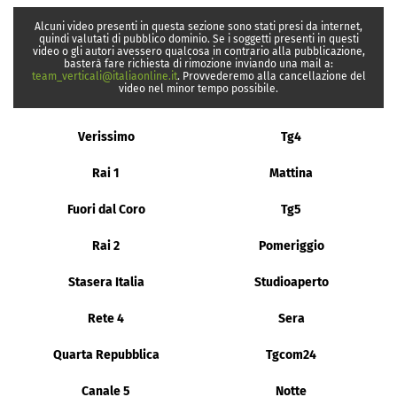
Alcuni video presenti in questa sezione sono stati presi da internet,
quindi valutati di pubblico dominio. Se i soggetti presenti in questi
video o gli autori avessero qualcosa in contrario alla pubblicazione,
basterà fare richiesta di rimozione inviando una mail a:
team_verticali@italiaonline.it
. Provvederemo alla cancellazione del
video nel minor tempo possibile.
Verissimo
Tg4
Rai 1
Mattina
Fuori dal Coro
Tg5
Rai 2
Pomeriggio
Stasera Italia
Studioaperto
Rete 4
Sera
Quarta Repubblica
Tgcom24
Canale 5
Notte