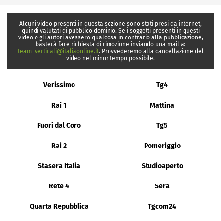
Alcuni video presenti in questa sezione sono stati presi da internet,
quindi valutati di pubblico dominio. Se i soggetti presenti in questi
video o gli autori avessero qualcosa in contrario alla pubblicazione,
basterà fare richiesta di rimozione inviando una mail a:
team_verticali@italiaonline.it
. Provvederemo alla cancellazione del
video nel minor tempo possibile.
Verissimo
Tg4
Rai 1
Mattina
Fuori dal Coro
Tg5
Rai 2
Pomeriggio
Stasera Italia
Studioaperto
Rete 4
Sera
Quarta Repubblica
Tgcom24