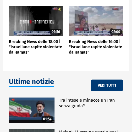
vogliamo difendere noi stessi". Lo ha detto a Sky
TG24 Zerocalcare, a proposito del suo nuovo libro
"No sleep till Shengal".
CULTURA
01:56
02:00
Breaking News delle 18.00 |
Breaking News delle 16.00 |
"Israeliane rapite violentate
"Israeliane rapite violentate
da Hamas"
da Hamas"
Ultime notizie
VEDI TUTTI
Tra intese e minacce un Iran
senza guida?
01:54
Meloni: "Nessuno spazio per i