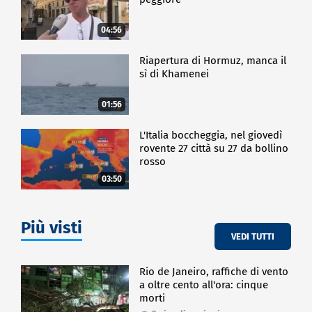
04:56
Riapertura di Hormuz, manca il
sì di Khamenei
01:56
L'Italia boccheggia, nel giovedì
rovente 27 città su 27 da bollino
rosso
03:50
Più visti
VEDI TUTTI
Rio de Janeiro, raffiche di vento
a oltre cento all'ora: cinque
morti