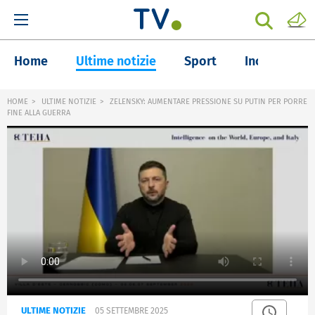
Home
Ultime notizie
Sport
Inchieste
HOME
ULTIME NOTIZIE
ZELENSKY: AUMENTARE PRESSIONE SU PUTIN PER PORRE
FINE ALLA GUERRA
ULTIME NOTIZIE
05 SETTEMBRE 2025