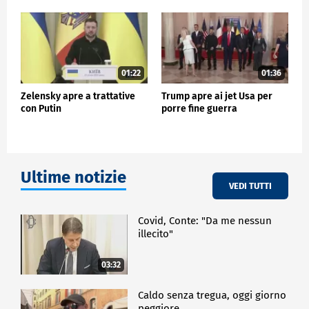
avvicineremo alla pace", ha concluso.
ESTERI
01:22
01:36
Zelensky apre a trattative
Trump apre ai jet Usa per
con Putin
porre fine guerra
Ultime notizie
VEDI TUTTI
Covid, Conte: "Da me nessun
illecito"
03:32
Caldo senza tregua, oggi giorno
peggiore