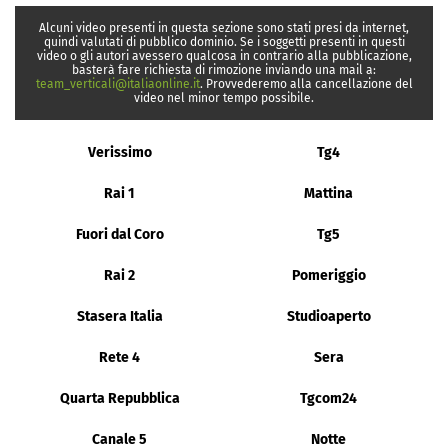
Alcuni video presenti in questa sezione sono stati presi da internet,
quindi valutati di pubblico dominio. Se i soggetti presenti in questi
video o gli autori avessero qualcosa in contrario alla pubblicazione,
basterà fare richiesta di rimozione inviando una mail a:
team_verticali@italiaonline.it
. Provvederemo alla cancellazione del
video nel minor tempo possibile.
Verissimo
Tg4
Rai 1
Mattina
Fuori dal Coro
Tg5
Rai 2
Pomeriggio
Stasera Italia
Studioaperto
Rete 4
Sera
Quarta Repubblica
Tgcom24
Canale 5
Notte