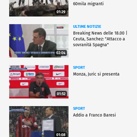
60mila migranti
01:29
ULTIME NOTIZIE
Breaking News delle 18.00 |
Ceuta, Sanchez: "Attacco a
sovranità Spagna"
02:04
SPORT
Monza, Juric si presenta
01:52
SPORT
Addio a Franco Baresi
01:08