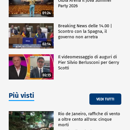
Olbia Arena il Jova Summer
Party 2026
01:24
Breaking News delle 14.00 |
Scontro con la Spagna, il
governo non arretra
02:14
Il videomessaggio di auguri di
Pier Silvio Berlusconi per Gerry
Scotti
02:15
Più visti
VEDI TUTTI
Rio de Janeiro, raffiche di vento
a oltre cento all'ora: cinque
morti