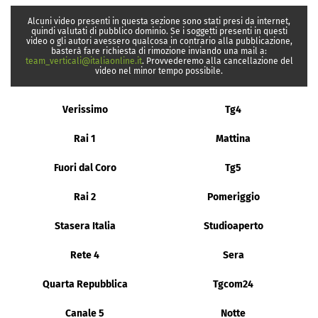
Alcuni video presenti in questa sezione sono stati presi da internet,
quindi valutati di pubblico dominio. Se i soggetti presenti in questi
video o gli autori avessero qualcosa in contrario alla pubblicazione,
basterà fare richiesta di rimozione inviando una mail a:
team_verticali@italiaonline.it
. Provvederemo alla cancellazione del
video nel minor tempo possibile.
Verissimo
Tg4
Rai 1
Mattina
Fuori dal Coro
Tg5
Rai 2
Pomeriggio
Stasera Italia
Studioaperto
Rete 4
Sera
Quarta Repubblica
Tgcom24
Canale 5
Notte