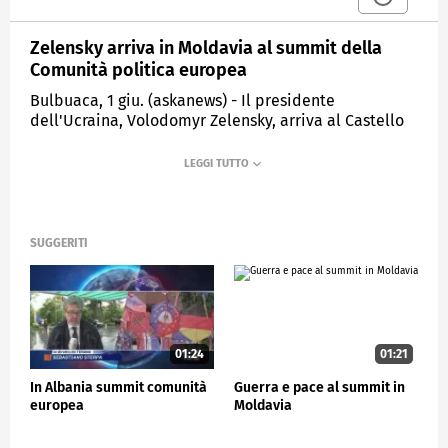
Zelensky arriva in Moldavia al summit della
Comunità politica europea
Bulbuaca, 1 giu. (askanews) - Il presidente
dell'Ucraina, Volodomyr Zelensky, arriva al Castello
di Mimi a Bulbuaca, località a circa 30 chilometri
dalla capitale della Moldavia Chisinau, che ospita il
summit della Comunità politica europea.
Zelensky è stato accolto dalla presidente moldava,
Maia Sandu.
SUGGERITI
ESTERI
01:24
01:21
In Albania summit comunità
Guerra e pace al summit in
europea
Moldavia