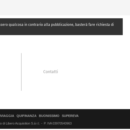
essero qualcosa in contrario alla pubblicazione, basterà fare richiesta di
Contatti
IVIAGGIA
QUIFINANZA
BUONISSIMO
SUPEREVA
di Libero Acquisition S.á r.l.
P. IVA 03970540963