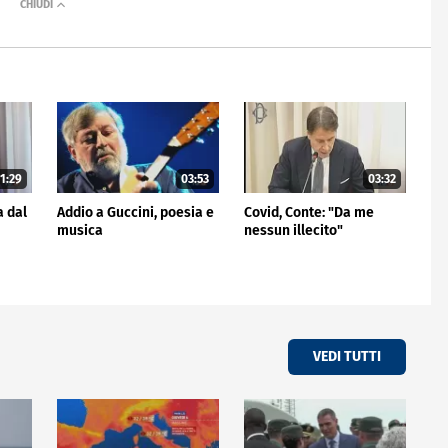
1:29
03:53
03:32
a dal
Addio a Guccini, poesia e
Covid, Conte: "Da me
musica
nessun illecito"
VEDI TUTTI