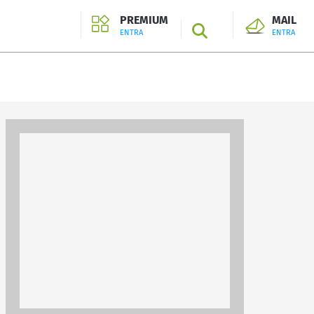
PREMIUM
MAIL
SEARCH
ENTRA
ENTRA
ENTRA