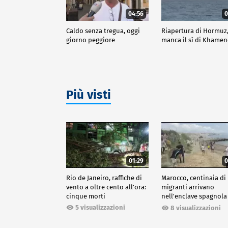
04:56
0
Caldo senza tregua, oggi
Riapertura di Hormuz
giorno peggiore
manca il sì di Khamen
Più visti
01:29
0
Rio de Janeiro, raffiche di
Marocco, centinaia di
vento a oltre cento all'ora:
migranti arrivano
cinque morti
nell'enclave spagnola
Ceuta
5 visualizzazioni
8 visualizzazioni