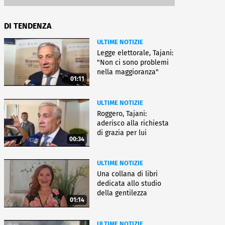
DI TENDENZA
ULTIME NOTIZIE
Legge elettorale, Tajani:
"Non ci sono problemi
nella maggioranza"
01:11
ULTIME NOTIZIE
Roggero, Tajani:
aderisco alla richiesta
di grazia per lui
00:34
ULTIME NOTIZIE
Una collana di libri
dedicata allo studio
della gentilezza
01:14
ULTIME NOTIZIE