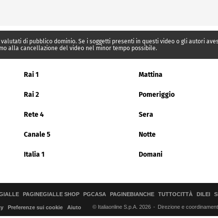
 valutati di pubblico dominio. Se i soggetti presenti in questi video o gli autori av
mo alla cancellazione del video nel minor tempo possibile.
Rai 1
Mattina
Rai 2
Pomeriggio
Rete 4
Sera
Canale 5
Notte
Italia 1
Domani
GIALLE
PAGINEGIALLE SHOP
PGCASA
PAGINEBIANCHE
TUTTOCITTÀ
DILEI
S
© Italiaonline S.p.A. 2026
Direzione e coordinamento 
cy
Preferenze sui cookie
Aiuto