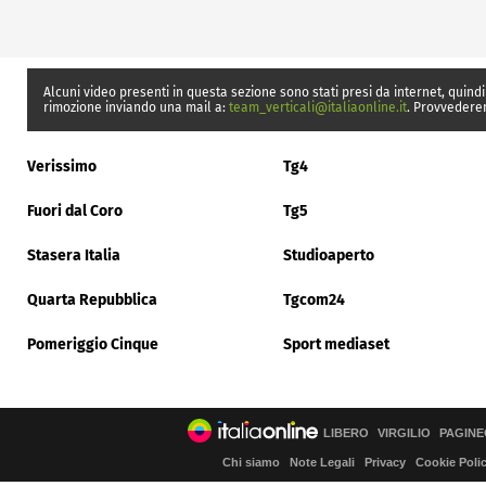
Alcuni video presenti in questa sezione sono stati presi da internet, quindi
rimozione inviando una mail a:
team_verticali@italiaonline.it
. Provvedere
Verissimo
Tg4
Fuori dal Coro
Tg5
Stasera Italia
Studioaperto
Quarta Repubblica
Tgcom24
Pomeriggio Cinque
Sport mediaset
LIBERO
VIRGILIO
PAGINE
Chi siamo
Note Legali
Privacy
Cookie Poli