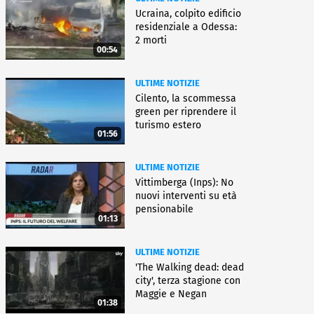
Ucraina, colpito edificio
residenziale a Odessa:
2 morti
00:54
ULTIME NOTIZIE
Cilento, la scommessa
green per riprendere il
turismo estero
01:56
ULTIME NOTIZIE
Vittimberga (Inps): No
nuovi interventi su età
pensionabile
01:13
ULTIME NOTIZIE
'The Walking dead: dead
city', terza stagione con
Maggie e Negan
01:38