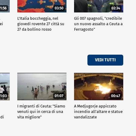
1:56
03:50
02:34
,
L'Italia boccheggia, nel
Gli 007 spagnoli, "credibile
ei
giovedì rovente 27 città su
un nuovo assalto a Ceuta a
27 da bollino rosso
Ferragosto"
VEDI TUTTI
1:03
01:07
00:47
I migranti di Ceuta: "Siamo
A Medjugorje appiccato
venuti qui in cerca di una
incendio all'altare e statue
 di
vita migliore"
vandalizzate