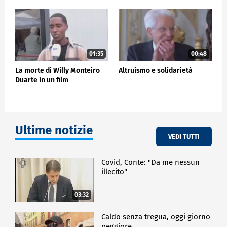
relazioni umane, con l'inclusione, col dialogo, con la
comprensione delle opinioni e delle esigenze degli
altri" ha aggiunto Sergio Mattarella ricordando il
giovane che è stato insignito della medaglia d'oro al
valore civile alla memoria.
01:35
00:48
POLITICA
La morte di Willy Monteiro
Altruismo e solidarietà
Duarte in un film
Ultime notizie
VEDI TUTTI
Covid, Conte: "Da me nessun
illecito"
03:32
Caldo senza tregua, oggi giorno
peggiore