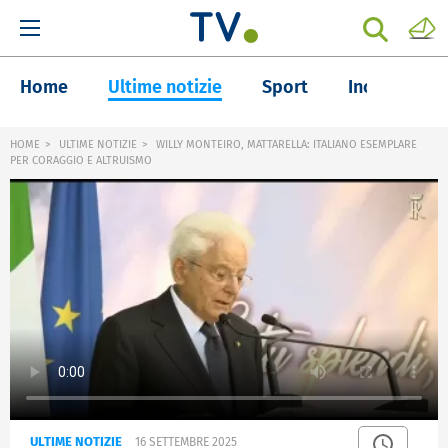
Home
Ultime notizie
Sport
Inchieste
HOME
ULTIME NOTIZIE
WILLY MONTEIRO, MATTARELLA: ITALIANO ESEMPLARE
PER CORAGGIO E ALTRUISMO
ULTIME NOTIZIE
16 SETTEMBRE 2025