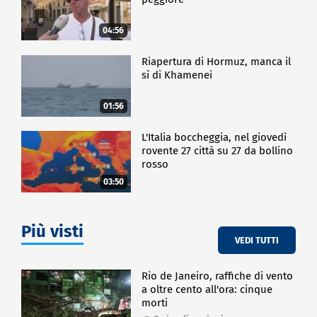
04:56
Riapertura di Hormuz, manca il
sì di Khamenei
01:56
L'Italia boccheggia, nel giovedì
rovente 27 città su 27 da bollino
rosso
03:50
Più visti
VEDI TUTTI
Rio de Janeiro, raffiche di vento
a oltre cento all'ora: cinque
morti