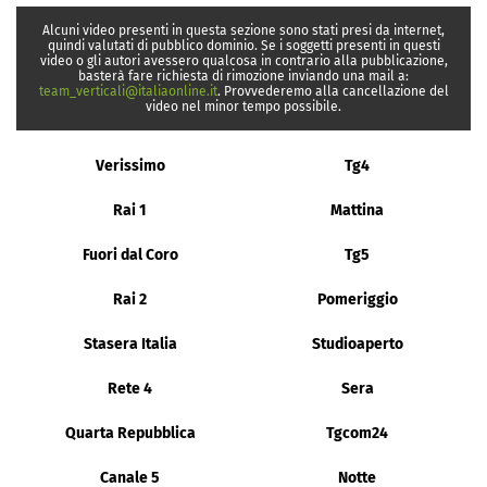
Alcuni video presenti in questa sezione sono stati presi da internet,
quindi valutati di pubblico dominio. Se i soggetti presenti in questi
video o gli autori avessero qualcosa in contrario alla pubblicazione,
basterà fare richiesta di rimozione inviando una mail a:
team_verticali@italiaonline.it
. Provvederemo alla cancellazione del
video nel minor tempo possibile.
Verissimo
Tg4
Rai 1
Mattina
Fuori dal Coro
Tg5
Rai 2
Pomeriggio
Stasera Italia
Studioaperto
Rete 4
Sera
Quarta Repubblica
Tgcom24
Canale 5
Notte