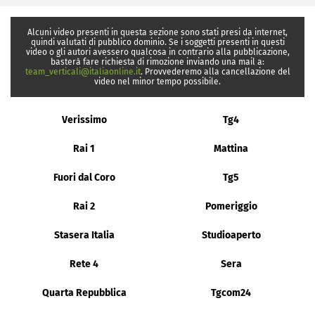
Alcuni video presenti in questa sezione sono stati presi da internet,
quindi valutati di pubblico dominio. Se i soggetti presenti in questi
video o gli autori avessero qualcosa in contrario alla pubblicazione,
basterà fare richiesta di rimozione inviando una mail a:
team_verticali@italiaonline.it
. Provvederemo alla cancellazione del
video nel minor tempo possibile.
Verissimo
Tg4
Rai 1
Mattina
Fuori dal Coro
Tg5
Rai 2
Pomeriggio
Stasera Italia
Studioaperto
Rete 4
Sera
Quarta Repubblica
Tgcom24