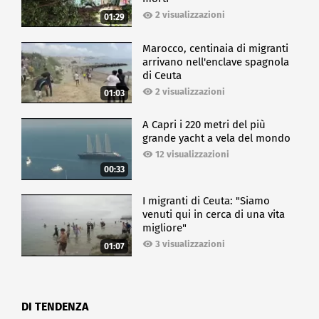
Il Welfare Forum 2025 ha così confermato Milano
2 visualizzazioni
01:29
come capitale del dibattito sul futuro del lavoro, con
il welfare al centro di una trasformazione che mette
Marocco, centinaia di migranti
prima di tutto le persone.
arrivano nell'enclave spagnola
di Ceuta
CRONACA
2 visualizzazioni
01:03
A Capri i 220 metri del più
grande yacht a vela del mondo
12 visualizzazioni
00:33
I migranti di Ceuta: "Siamo
venuti qui in cerca di una vita
migliore"
3 visualizzazioni
01:07
DI TENDENZA