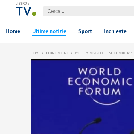
LIBERO
/
Home
Ultime notizie
Sport
Inchieste
HOME
ULTIME NOTIZIE
WEF, IL MINISTRO TEDESCO LINDNER: "