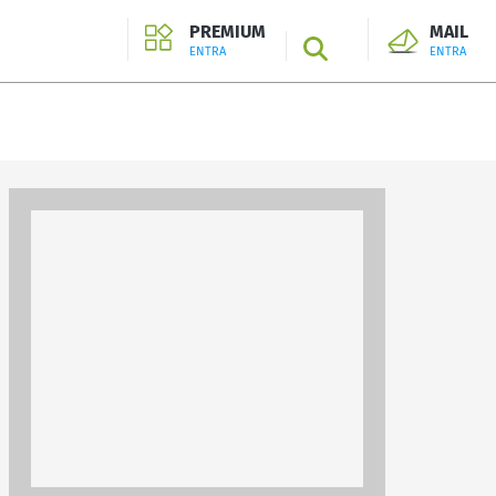
PREMIUM
MAIL
SEARCH
ENTRA
ENTRA
ENTRA