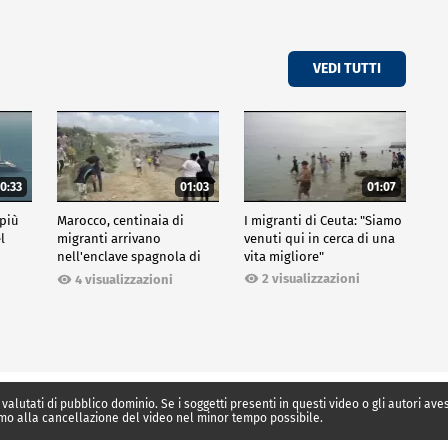
VEDI TUTTI
0:33
01:03
01:07
 più
Marocco, centinaia di
I migranti di Ceuta: "Siamo
l
migranti arrivano
venuti qui in cerca di una
nell'enclave spagnola di
vita migliore"
Ceuta
2 visualizzazioni
4 visualizzazioni
 valutati di pubblico dominio. Se i soggetti presenti in questi video o gli autori av
mo alla cancellazione del video nel minor tempo possibile.