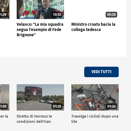
1:29
10:52
00:20
,
Velasco: "La mia squadra
Ministro croato bacia la
segua l'esempio di Fede
collega tedesca
Brignone"
VEDI TUTTI
1:05
01:25
01:24
er la
Stretto di Hormuz le
Travolge i ciclisti dopo una
condizioni dell'Iran
lite