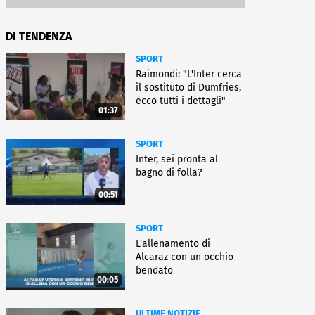
DI TENDENZA
SPORT
Raimondi: "L'Inter cerca
il sostituto di Dumfries,
ecco tutti i dettagli"
01:37
SPORT
Inter, sei pronta al
bagno di folla?
00:51
SPORT
L'allenamento di
Alcaraz con un occhio
bendato
00:05
ULTIME NOTIZIE