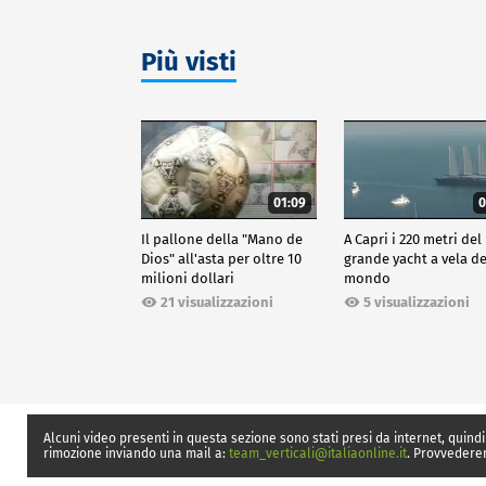
Più visti
01:09
0
Il pallone della "Mano de
A Capri i 220 metri del
Dios" all'asta per oltre 10
grande yacht a vela de
milioni dollari
mondo
21 visualizzazioni
5 visualizzazioni
Alcuni video presenti in questa sezione sono stati presi da internet, quindi
rimozione inviando una mail a:
team_verticali@italiaonline.it
. Provvedere