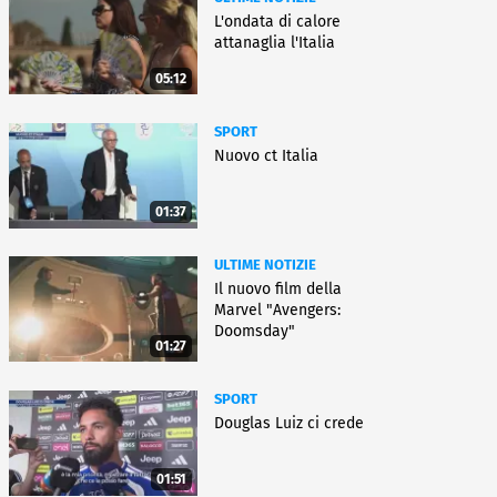
L'ondata di calore
attanaglia l'Italia
05:12
SPORT
Nuovo ct Italia
01:37
ULTIME NOTIZIE
Il nuovo film della
Marvel "Avengers:
Doomsday"
01:27
SPORT
Douglas Luiz ci crede
01:51