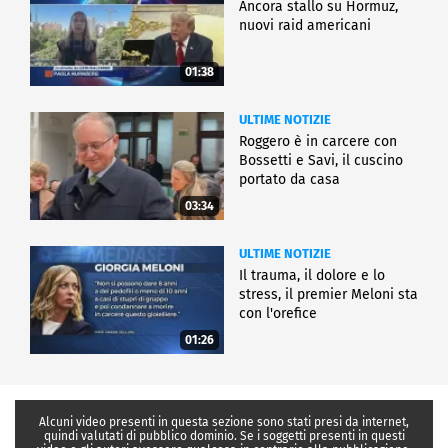
Ancora stallo su Hormuz,
nuovi raid americani
01:38
ULTIME NOTIZIE
Roggero è in carcere con
Bossetti e Savi, il cuscino
portato da casa
03:34
ULTIME NOTIZIE
Il trauma, il dolore e lo
stress, il premier Meloni sta
con l'orefice
01:26
Alcuni video presenti in questa sezione sono stati presi da internet,
quindi valutati di pubblico dominio. Se i soggetti presenti in questi