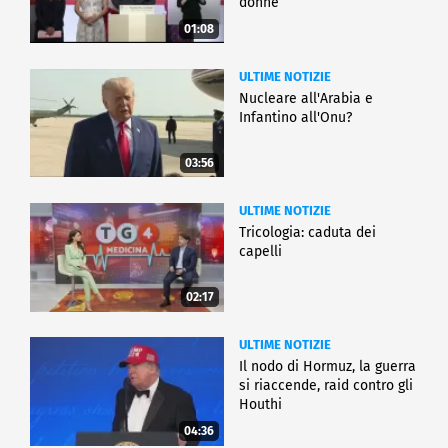
donne
01:08
ULTIME NOTIZIE
Nucleare all'Arabia e
Infantino all'Onu?
03:56
ULTIME NOTIZIE
Tricologia: caduta dei
capelli
02:17
ULTIME NOTIZIE
Il nodo di Hormuz, la guerra
si riaccende, raid contro gli
Houthi
04:36