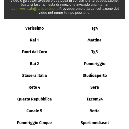
video o gli autori avessero qualcosa in contrario alla pubblicazione,
basterà fare richiesta di rimozione inviando una mail a:
team_verticali@italiaonline.it
. Provvederemo alla cancellazione del
video nel minor tempo possibile.
Verissimo
Tg4
Rai 1
Mattina
Fuori dal Coro
Tg5
Rai 2
Pomeriggio
Stasera Italia
Studioaperto
Rete 4
Sera
Quarta Repubblica
Tgcom24
Canale 5
Notte
Pomeriggio Cinque
Sport mediaset