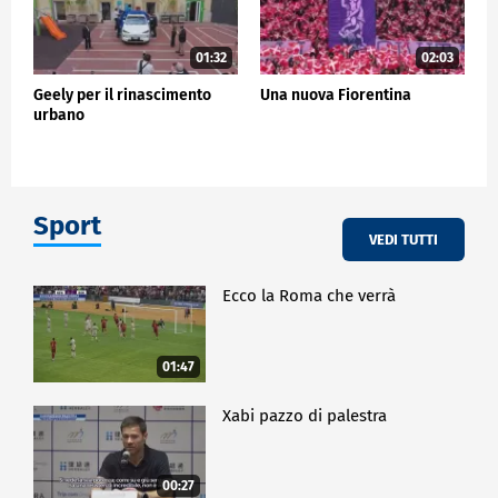
01:32
02:03
Geely per il rinascimento
Una nuova Fiorentina
urbano
Sport
VEDI TUTTI
Ecco la Roma che verrà
01:47
Xabi pazzo di palestra
00:27