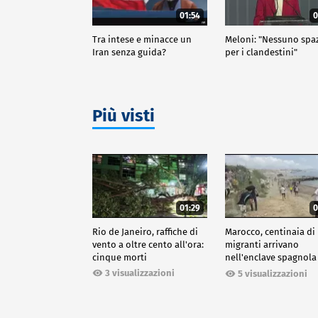
01:54
0
Tra intese e minacce un
Meloni: "Nessuno spa
Iran senza guida?
per i clandestini"
Più visti
01:29
0
Rio de Janeiro, raffiche di
Marocco, centinaia di
vento a oltre cento all'ora:
migranti arrivano
cinque morti
nell'enclave spagnola
Ceuta
3 visualizzazioni
5 visualizzazioni