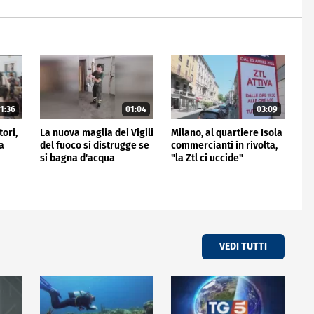
1:36
01:04
03:09
tori,
La nuova maglia dei Vigili
Milano, al quartiere Isola
a
del fuoco si distrugge se
commercianti in rivolta,
si bagna d'acqua
"la Ztl ci uccide"
VEDI TUTTI