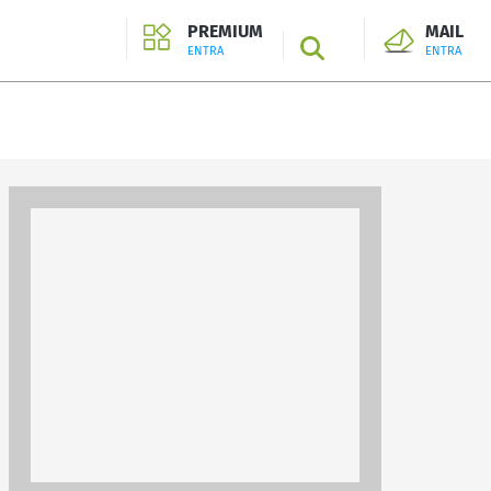
PREMIUM
MAIL
SEARCH
ENTRA
ENTRA
ENTRA