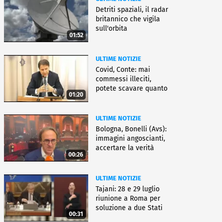
Detriti spaziali, il radar
britannico che vigila
sull'orbita
01:52
ULTIME NOTIZIE
Covid, Conte: mai
commessi illeciti,
potete scavare quanto
01:20
volete
ULTIME NOTIZIE
Bologna, Bonelli (Avs):
immagini angoscianti,
accertare la verità
00:26
ULTIME NOTIZIE
Tajani: 28 e 29 luglio
riunione a Roma per
soluzione a due Stati
00:31