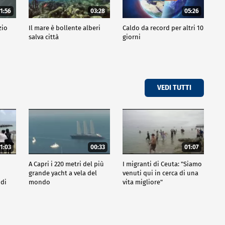
1:56
03:28
05:26
zio
Il mare è bollente alberi
Caldo da record per altri 10
salva città
giorni
VEDI TUTTI
1:03
00:33
01:07
A Capri i 220 metri del più
I migranti di Ceuta: "Siamo
grande yacht a vela del
venuti qui in cerca di una
 di
mondo
vita migliore"