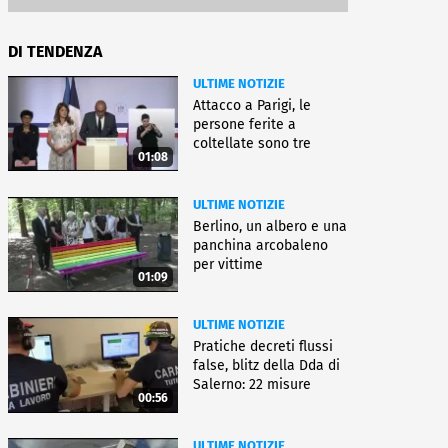
DI TENDENZA
ULTIME NOTIZIE
Attacco a Parigi, le
persone ferite a
coltellate sono tre
01:08
donne
ULTIME NOTIZIE
Berlino, un albero e una
panchina arcobaleno
per vittime
01:09
dell'attentato
ULTIME NOTIZIE
Pratiche decreti flussi
false, blitz della Dda di
Salerno: 22 misure
00:56
ULTIME NOTIZIE