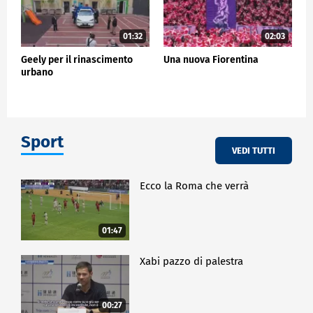
01:32
02:03
Geely per il rinascimento
Una nuova Fiorentina
urbano
Sport
VEDI TUTTI
Ecco la Roma che verrà
01:47
Xabi pazzo di palestra
00:27