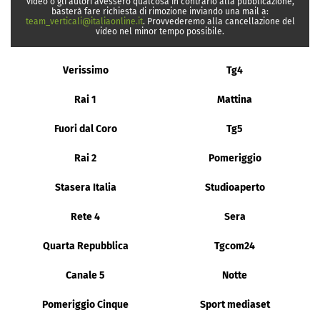
video o gli autori avessero qualcosa in contrario alla pubblicazione,
basterà fare richiesta di rimozione inviando una mail a:
team_verticali@italiaonline.it
. Provvederemo alla cancellazione del
video nel minor tempo possibile.
Verissimo
Tg4
Rai 1
Mattina
Fuori dal Coro
Tg5
Rai 2
Pomeriggio
Stasera Italia
Studioaperto
Rete 4
Sera
Quarta Repubblica
Tgcom24
Canale 5
Notte
Pomeriggio Cinque
Sport mediaset