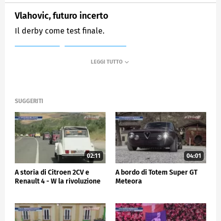
Vlahovic, futuro incerto
Il derby come test finale.
MEDIASET
SPORTMEDIASET
SUGGERITI
02:11
04:01
A storia di Citroen 2CV e
A bordo di Totem Super GT
Renault 4 - W la rivoluzione
Meteora