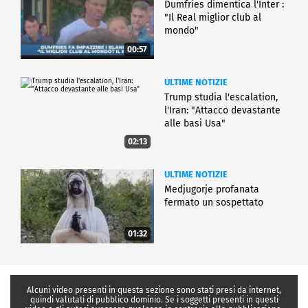
Dumfries dimentica l'Inter :
"Il Real miglior club al
mondo"
00:57
ULTIME NOTIZIE
Trump studia l'escalation,
l'Iran: "Attacco devastante
alle basi Usa"
02:13
ULTIME NOTIZIE
Medjugorje profanata
fermato un sospettato
01:32
Alcuni video presenti in questa sezione sono stati presi da internet,
quindi valutati di pubblico dominio. Se i soggetti presenti in questi